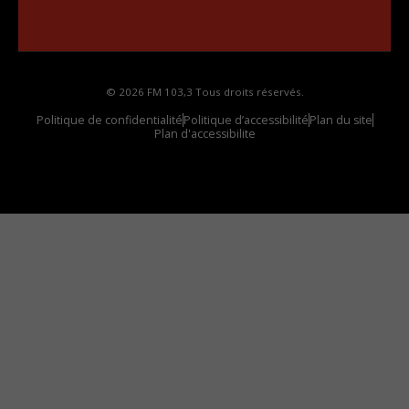
Comment synthoniser la fréquence HD dans
votre voiture
© 2026 FM 103,3 Tous droits réservés.
Politique de confidentialité
Politique d’accessibilité
Plan du site
Plan d'accessibilite