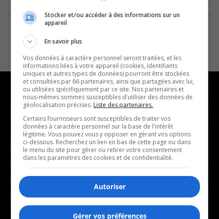
Stocker et/ou accéder à des informations sur un
appareil
En savoir plus
Vos données à caractère personnel seront traitées, et les
informations liées à votre appareil (cookies, identifiants
uniques et autres types de données) pourront être stockées
et consultées par 66 partenaires, ainsi que partagées avec lui,
ou utilisées spécifiquement par ce site. Nos partenaires et
nous-mêmes sommes susceptibles d'utiliser des données de
géolocalisation précises.
Liste des partenaires.
NOUVELLES
MUSIQUE
Certains fournisseurs sont susceptibles de traiter vos
données à caractère personnel sur la base de l'intérêt
légitime. Vous pouvez vous y opposer en gérant vos options
- Affaires municipales
- Décompte franco
ci-dessous. Recherchez un lien en bas de cette page ou dans
- Communauté / Social
- Joué récemment
le menu du site pour gérer ou retirer votre consentement
dans les paramètres des cookies et de confidentialité.
- Culture
BALADOS
- Économie
Autoriser
- Éducation
- Affaires
- Environnement
- Art de vivre
Gérer vos préférences