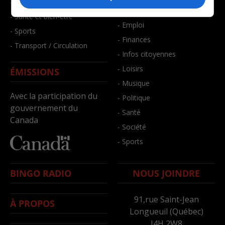
- Faits divers
- Bien-être
- Santé et bien-être
- Emploi
- Sports
- Finances
- Transport / Circulation
- Infos citoyennes
- Loisirs
ÉMISSIONS
- Musique
Avec la participation du
- Politique
gouvernement du
- Santé
Canada
- Société
- Sports
BINGO RADIO
NOUS JOINDRE
91,rue Saint-Jean
À PROPOS
Longueuil (Québec)
J4H 2W8