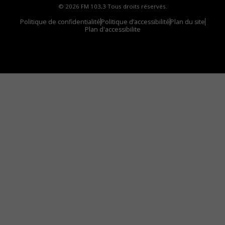
© 2026 FM 103,3 Tous droits réservés.
Politique de confidentialité
Politique d’accessibilité
Plan du site
Plan d'accessibilite
Comment installer notre vignette sur votre
appareil mobile