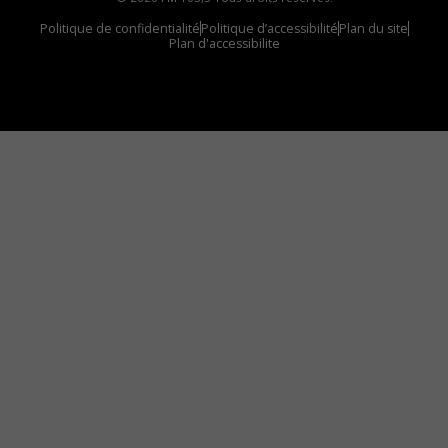
Politique de confidentialité
Politique d’accessibilité
Plan du site
Plan d'accessibilite
Comment installer notre vignette sur votre
appareil mobile