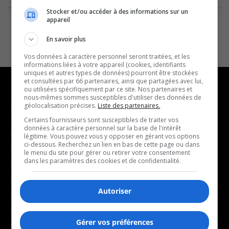
Stocker et/ou accéder à des informations sur un
appareil
En savoir plus
Vos données à caractère personnel seront traitées, et les
informations liées à votre appareil (cookies, identifiants
uniques et autres types de données) pourront être stockées
et consultées par 66 partenaires, ainsi que partagées avec lui,
ou utilisées spécifiquement par ce site. Nos partenaires et
nous-mêmes sommes susceptibles d'utiliser des données de
géolocalisation précises.
Liste des partenaires.
NOUVELLES
MUSIQUE
Certains fournisseurs sont susceptibles de traiter vos
données à caractère personnel sur la base de l'intérêt
- Affaires municipales
- Décompte franco
légitime. Vous pouvez vous y opposer en gérant vos options
ci-dessous. Recherchez un lien en bas de cette page ou dans
- Communauté / Social
- Joué récemment
le menu du site pour gérer ou retirer votre consentement
dans les paramètres des cookies et de confidentialité.
- Culture
BALADOS
- Économie
Autoriser
- Éducation
- Affaires
- Environnement
- Art de vivre
Gérer vos préférences
- Faits divers