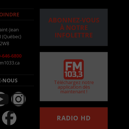
OINDRE
ABONNEZ-VOUS
À NOTRE
aint-Jean
INFOLETTRE
 (Québec)
 2W8
-646-6800
m1033.ca
Z-NOUS
Téléchargez notre
application dès
maintenant !
RADIO HD
••••••••••••••••••
Comment synthoniser la