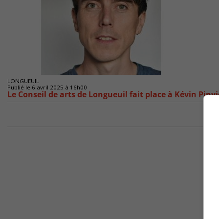
LONGUEUIL
Publié le 6 avril 2025 à 16h00
Le Conseil de arts de Longueuil fait place à Kévin Pinv