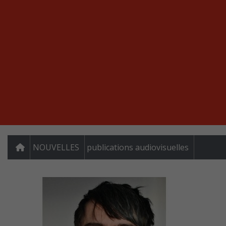
NOUVELLES
publications audiovisuelles