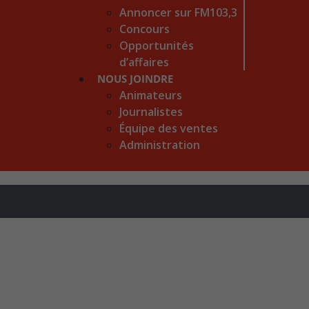
Annoncer sur FM103,3
Concours
Opportunités
d’affaires
NOUS JOINDRE
Animateurs
Journalistes
Équipe des ventes
Administration