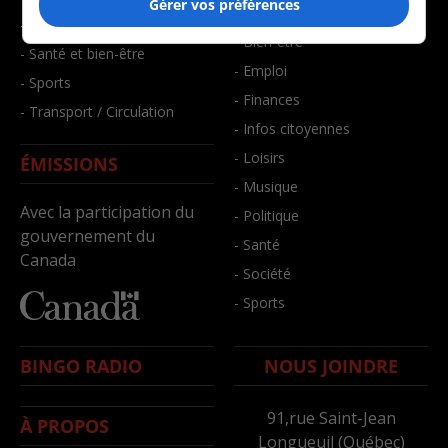
Gérer vos préférences
- Art de vivre
- Faits divers
- Bien-être
- Santé et bien-être
- Emploi
- Sports
- Finances
- Transport / Circulation
- Infos citoyennes
- Loisirs
ÉMISSIONS
- Musique
Avec la participation du
- Politique
gouvernement du
- Santé
Canada
- Société
- Sports
BINGO RADIO
NOUS JOINDRE
91,rue Saint-Jean
À PROPOS
Longueuil (Québec)