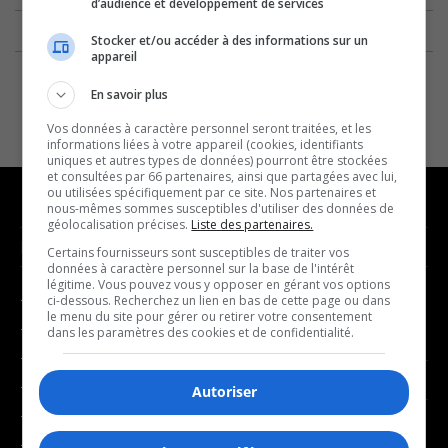
d’audience et développement de services
Stocker et/ou accéder à des informations sur un
appareil
En savoir plus
Vos données à caractère personnel seront traitées, et les
informations liées à votre appareil (cookies, identifiants
uniques et autres types de données) pourront être stockées
et consultées par 66 partenaires, ainsi que partagées avec lui,
ou utilisées spécifiquement par ce site. Nos partenaires et
nous-mêmes sommes susceptibles d'utiliser des données de
géolocalisation précises.
Liste des partenaires.
NOUVELLES
MUSIQUE
Certains fournisseurs sont susceptibles de traiter vos
données à caractère personnel sur la base de l'intérêt
légitime. Vous pouvez vous y opposer en gérant vos options
- Affaires municipales
- Décompte franco
ci-dessous. Recherchez un lien en bas de cette page ou dans
le menu du site pour gérer ou retirer votre consentement
- Communauté / Social
- Joué récemment
dans les paramètres des cookies et de confidentialité.
- Culture
BALADOS
- Économie
Autoriser
- Éducation
- Affaires
- Environnement