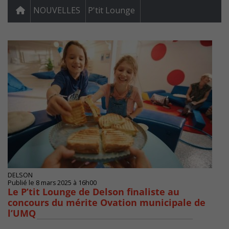
NOUVELLES
P'tit Lounge
DELSON
Publié le 8 mars 2025 à 16h00
Le P’tit Lounge de Delson finaliste au
concours du mérite Ovation municipale de
l’UMQ