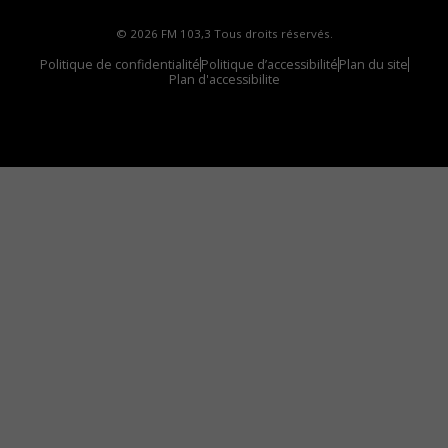
© 2026 FM 103,3 Tous droits réservés.
Politique de confidentialité
Politique d’accessibilité
Plan du site
Plan d'accessibilite
Comment installer notre vignette sur votre
appareil mobile