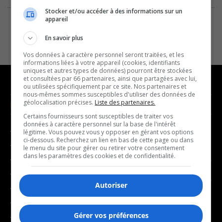
Stocker et/ou accéder à des informations sur un
appareil
En savoir plus
Vos données à caractère personnel seront traitées, et les
informations liées à votre appareil (cookies, identifiants
uniques et autres types de données) pourront être stockées
et consultées par 66 partenaires, ainsi que partagées avec lui,
ou utilisées spécifiquement par ce site. Nos partenaires et
nous-mêmes sommes susceptibles d'utiliser des données de
géolocalisation précises.
Liste des partenaires.
NOUVELLES
MUSIQUE
Certains fournisseurs sont susceptibles de traiter vos
données à caractère personnel sur la base de l'intérêt
- Affaires municipales
- Décompte franco
légitime. Vous pouvez vous y opposer en gérant vos options
ci-dessous. Recherchez un lien en bas de cette page ou dans
- Communauté / Social
- Joué récemment
le menu du site pour gérer ou retirer votre consentement
dans les paramètres des cookies et de confidentialité.
- Culture
BALADOS
- Économie
Autoriser
- Éducation
- Affaires
- Environnement
- Art de vivre
Gérer vos préférences
- Faits divers