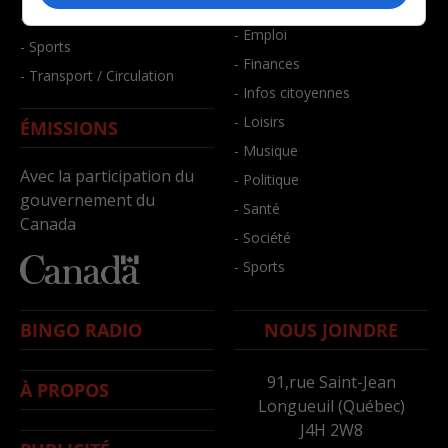
- Bien-être
- Santé et bien-être
- Emploi
- Sports
- Finances
- Transport / Circulation
- Infos citoyennes
- Loisirs
ÉMISSIONS
- Musique
Avec la participation du
- Politique
gouvernement du
- Santé
Canada
- Société
- Sports
BINGO RADIO
NOUS JOINDRE
91,rue Saint-Jean
À PROPOS
Longueuil (Québec)
J4H 2W8