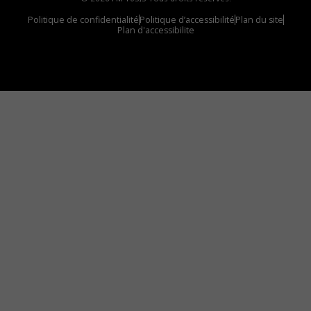
Politique de confidentialité
Politique d’accessibilité
Plan du site
Plan d'accessibilite
Comment installer notre vignette sur votre
appareil mobile