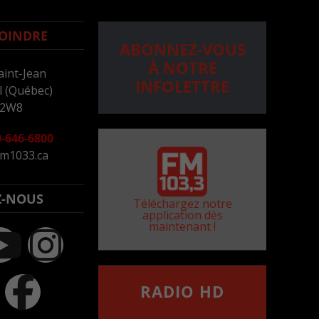
OINDRE
ABONNEZ-VOUS
À NOTRE
aint-Jean
INFOLETTRE
 (Québec)
 2W8
-646-6800
m1033.ca
Z-NOUS
Téléchargez notre
application dès
maintenant !
RADIO HD
••••••••••••••••••
Comment synthoniser la