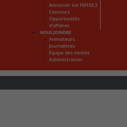
Annoncer sur FM103,3
Concours
Opportunités
d’affaires
NOUS JOINDRE
Animateurs
Journalistes
Équipe des ventes
Administration