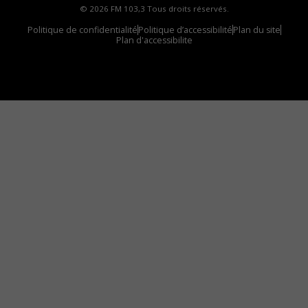
© 2026 FM 103,3 Tous droits réservés.
Politique de confidentialité
Politique d’accessibilité
Plan du site
Plan d'accessibilite
Comment installer notre vignette sur votre
appareil mobile