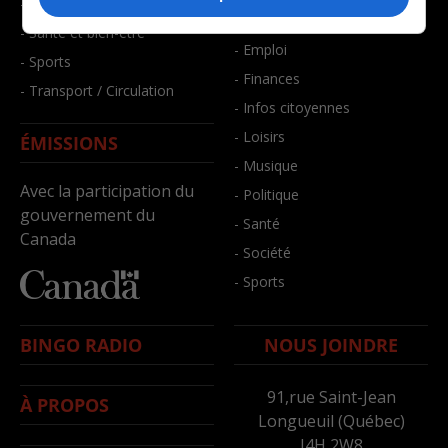
- Faits divers
- Bien-être
- Santé et bien-être
- Emploi
- Sports
- Finances
- Transport / Circulation
- Infos citoyennes
- Loisirs
ÉMISSIONS
- Musique
Avec la participation du
- Politique
gouvernement du
- Santé
Canada
- Société
- Sports
BINGO RADIO
NOUS JOINDRE
91,rue Saint-Jean
À PROPOS
Longueuil (Québec)
J4H 2W8