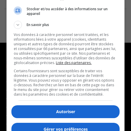
Stocker et/ou accéder à des informations sur un
appareil
En savoir plus
Vos données à caractère personnel seront traitées, et les
informations liées à votre appareil (cookies, identifiants
uniques et autres types de données) pourront être stockées
et consultées par 66 partenaires, ainsi que partagées avec lui,
ou utilisées spécifiquement par ce site. Nos partenaires et
nous-mêmes sommes susceptibles d'utiliser des données de
géolocalisation précises.
Liste des partenaires.
NOUVELLES
MUSIQUE
Certains fournisseurs sont susceptibles de traiter vos
données à caractère personnel sur la base de l'intérêt
légitime. Vous pouvez vous y opposer en gérant vos options
- Affaires municipales
- Décompte franco
ci-dessous. Recherchez un lien en bas de cette page ou dans
- Communauté / Social
- Joué récemment
le menu du site pour gérer ou retirer votre consentement
dans les paramètres des cookies et de confidentialité.
- Culture
BALADOS
- Économie
Autoriser
- Éducation
- Affaires
- Environnement
- Art de vivre
Gérer vos préférences