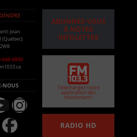
OINDRE
ABONNEZ-VOUS
À NOTRE
aint-Jean
INFOLETTRE
 (Québec)
 2W8
-646-6800
m1033.ca
Z-NOUS
Téléchargez notre
application dès
maintenant !
RADIO HD
••••••••••••••••••
Comment synthoniser la