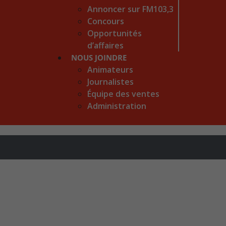
Annoncer sur FM103,3
Concours
Opportunités
d’affaires
NOUS JOINDRE
Animateurs
Journalistes
Équipe des ventes
Administration