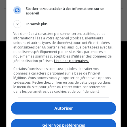
Stocker et/ou accéder à des informations sur un
appareil
En savoir plus
Vos données à caractère personnel seront traitées, et les
informations liées à votre appareil (cookies, identifiants
uniques et autres types de données) pourront être stockées
et consultées par 66 partenaires, ainsi que partagées avec lui,
ou utilisées spécifiquement par ce site. Nos partenaires et
nous-mêmes sommes susceptibles d'utiliser des données de
géolocalisation précises.
Liste des partenaires.
NOUVELLES
MUSIQUE
Certains fournisseurs sont susceptibles de traiter vos
données à caractère personnel sur la base de l'intérêt
légitime. Vous pouvez vous y opposer en gérant vos options
- Affaires municipales
- Décompte franco
ci-dessous. Recherchez un lien en bas de cette page ou dans
- Communauté / Social
- Joué récemment
le menu du site pour gérer ou retirer votre consentement
dans les paramètres des cookies et de confidentialité.
- Culture
BALADOS
- Économie
Autoriser
- Éducation
- Affaires
- Environnement
- Art de vivre
Gérer vos préférences