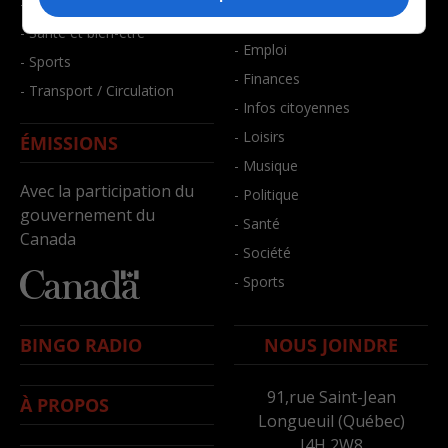
- Faits divers
- Bien-être
- Santé et bien-être
- Emploi
- Sports
- Finances
- Transport / Circulation
- Infos citoyennes
- Loisirs
ÉMISSIONS
- Musique
Avec la participation du
- Politique
gouvernement du
- Santé
Canada
- Société
- Sports
BINGO RADIO
NOUS JOINDRE
91,rue Saint-Jean
À PROPOS
Longueuil (Québec)
J4H 2W8