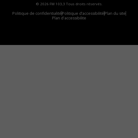
© 2026 FM 103,3 Tous droits réservés.
Politique de confidentialité
Politique d’accessibilité
Plan du site
Plan d'accessibilite
Comment installer notre vignette sur votre
appareil mobile