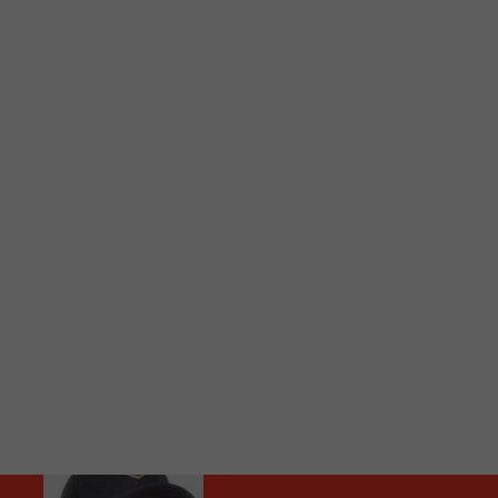
C
Vous avez envie d’écouter le FM 103,3 ou notre nouv
Ajoutez un signet FM 103,3 sur votre écran d’accueil
Voici la procédure ;)
À partir de votre téléphone, allez sur le site inte
Ensuite cliquez sur l’icône situé au bas de votre éc
(celui qui représente un carré incluant une flèche d
Cliquez maintenant sur l’option Ajouter sur l’écran
Faites Enregistrer en haut à droite.
Et voilà! Toutes les infos et l’écoute de votre radio loca
Audio