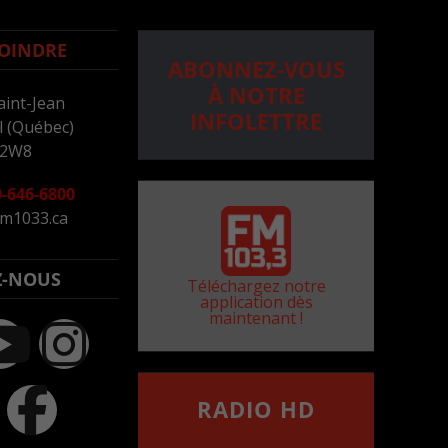
OINDRE
ABONNEZ-VOUS
À NOTRE
aint-Jean
INFOLETTRE
 (Québec)
 2W8
-646-6800
m1033.ca
Z-NOUS
Téléchargez notre
application dès
maintenant !
RADIO HD
••••••••••••••••••
Comment synthoniser la