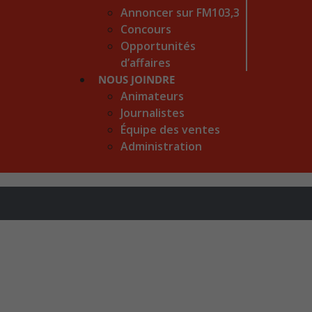
Annoncer sur FM103,3
Concours
Opportunités
d’affaires
NOUS JOINDRE
Animateurs
Journalistes
Équipe des ventes
Administration