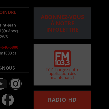
OINDRE
ABONNEZ-VOUS
À NOTRE
aint-Jean
INFOLETTRE
 (Québec)
 2W8
-646-6800
m1033.ca
Z-NOUS
Téléchargez notre
application dès
maintenant !
RADIO HD
••••••••••••••••••
Comment synthoniser la