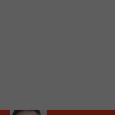
C
Vous avez envie d’écouter le FM 103,3 ou notre nouv
Ajoutez un signet FM 103,3 sur votre écran d’accueil
Voici la procédure ;)
À partir de votre téléphone, allez sur le site inte
Ensuite cliquez sur l’icône situé au bas de votre éc
(celui qui représente un carré incluant une flèche d
Cliquez maintenant sur l’option Ajouter sur l’écran
Faites Enregistrer en haut à droite.
Et voilà! Toutes les infos et l’écoute de votre radio loca
Audio