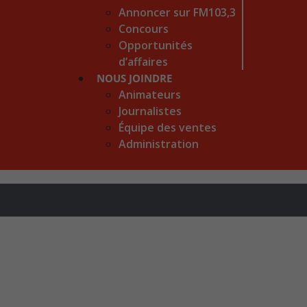
Annoncer sur FM103,3
Concours
Opportunités
d’affaires
NOUS JOINDRE
Animateurs
Journalistes
Équipe des ventes
Administration