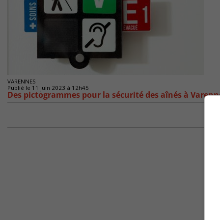
VARENNES
Publié le 11 juin 2023 à 12h45
Des pictogrammes pour la sécurité des aînés à Varenn