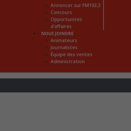
Annoncer sur FM103,3
Concours
Opportunités
d’affaires
NOUS JOINDRE
Animateurs
Journalistes
Équipe des ventes
Administration