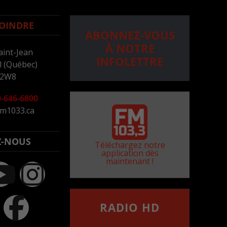
OINDRE
ABONNEZ-VOUS
À NOTRE
aint-Jean
INFOLETTRE
 (Québec)
 2W8
-646-6800
m1033.ca
Z-NOUS
Téléchargez notre
application dès
maintenant !
RADIO HD
••••••••••••••••••
Comment synthoniser la