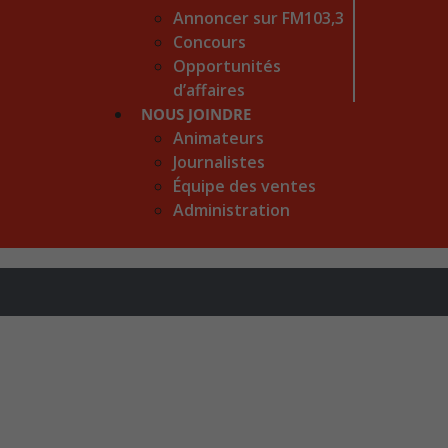
Annoncer sur FM103,3
Concours
Opportunités
d’affaires
NOUS JOINDRE
Animateurs
Journalistes
Équipe des ventes
Administration