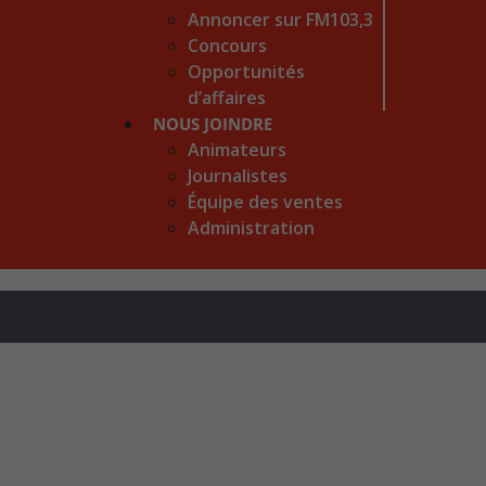
Annoncer sur FM103,3
Concours
Opportunités
d’affaires
NOUS JOINDRE
Animateurs
Journalistes
Équipe des ventes
Administration