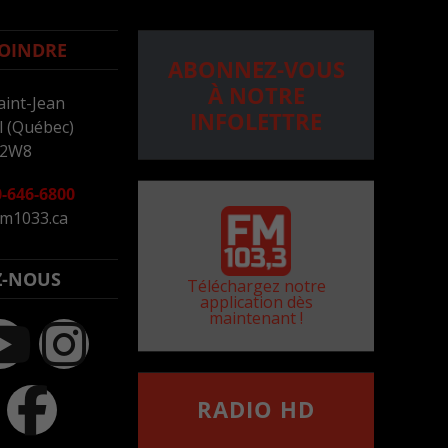
OINDRE
ABONNEZ-VOUS
À NOTRE
aint-Jean
INFOLETTRE
 (Québec)
 2W8
-646-6800
m1033.ca
Z-NOUS
Téléchargez notre
application dès
maintenant !
RADIO HD
••••••••••••••••••
Comment synthoniser la