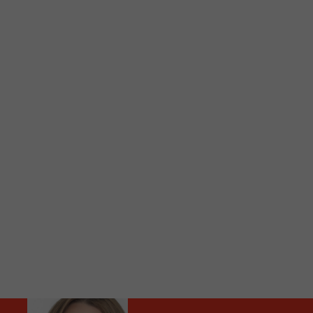
C
Vous avez envie d’écouter le FM 103,3 ou notre nouv
Ajoutez un signet FM 103,3 sur votre écran d’accueil
Voici la procédure ;)
À partir de votre téléphone, allez sur le site inte
Ensuite cliquez sur l’icône situé au bas de votre éc
(celui qui représente un carré incluant une flèche d
Cliquez maintenant sur l’option Ajouter sur l’écran
Faites Enregistrer en haut à droite.
Et voilà! Toutes les infos et l’écoute de votre radio loca
Audio