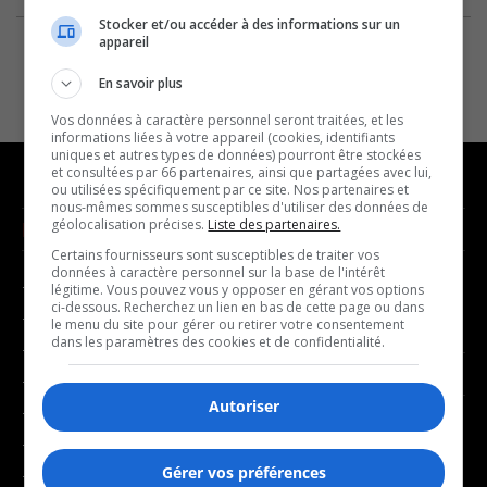
Stocker et/ou accéder à des informations sur un
appareil
En savoir plus
Vos données à caractère personnel seront traitées, et les
informations liées à votre appareil (cookies, identifiants
uniques et autres types de données) pourront être stockées
et consultées par 66 partenaires, ainsi que partagées avec lui,
ou utilisées spécifiquement par ce site. Nos partenaires et
nous-mêmes sommes susceptibles d'utiliser des données de
géolocalisation précises.
Liste des partenaires.
NOUVELLES
MUSIQUE
Certains fournisseurs sont susceptibles de traiter vos
données à caractère personnel sur la base de l'intérêt
- Affaires municipales
- Décompte franco
légitime. Vous pouvez vous y opposer en gérant vos options
ci-dessous. Recherchez un lien en bas de cette page ou dans
- Communauté / Social
- Joué récemment
le menu du site pour gérer ou retirer votre consentement
dans les paramètres des cookies et de confidentialité.
- Culture
BALADOS
- Économie
Autoriser
- Éducation
- Affaires
- Environnement
- Art de vivre
Gérer vos préférences
- Faits divers