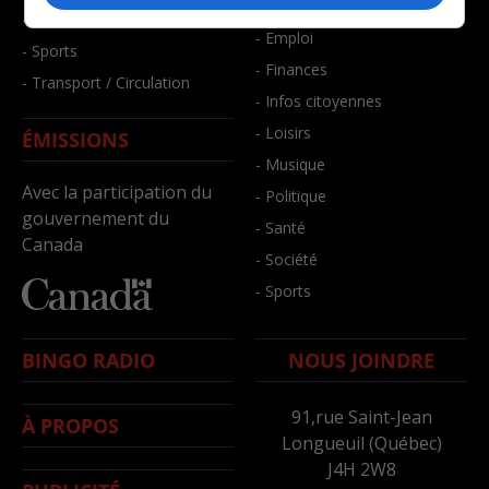
- Bien-être
- Santé et bien-être
- Emploi
- Sports
- Finances
- Transport / Circulation
- Infos citoyennes
- Loisirs
ÉMISSIONS
- Musique
Avec la participation du
- Politique
gouvernement du
- Santé
Canada
- Société
- Sports
BINGO RADIO
NOUS JOINDRE
91,rue Saint-Jean
À PROPOS
Longueuil (Québec)
J4H 2W8