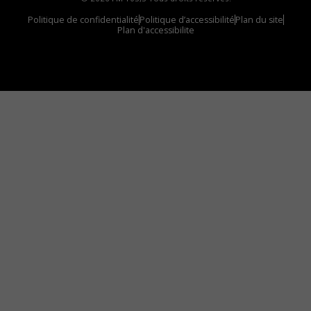
Politique de confidentialité
Politique d’accessibilité
Plan du site
Plan d'accessibilite
Comment installer notre vignette sur votre
appareil mobile