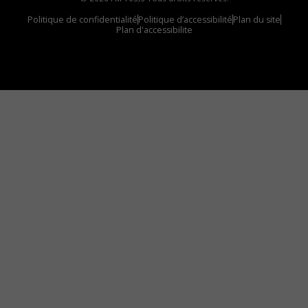
Politique de confidentialité
Politique d’accessibilité
Plan du site
Plan d'accessibilite
Comment installer notre vignette sur votre
appareil mobile