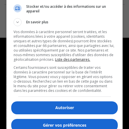
Stocker et/ou accéder à des informations sur un
appareil
En savoir plus
Vos données à caractère personnel seront traitées, et les
informations liées à votre appareil (cookies, identifiants
uniques et autres types de données) pourront être stockées
et consultées par 66 partenaires, ainsi que partagées avec lui,
ou utilisées spécifiquement par ce site. Nos partenaires et
nous-mêmes sommes susceptibles d'utiliser des données de
géolocalisation précises.
Liste des partenaires.
NOUVELLES
MUSIQUE
Certains fournisseurs sont susceptibles de traiter vos
données à caractère personnel sur la base de l'intérêt
- Affaires municipales
- Décompte franco
légitime. Vous pouvez vous y opposer en gérant vos options
ci-dessous. Recherchez un lien en bas de cette page ou dans
- Communauté / Social
- Joué récemment
le menu du site pour gérer ou retirer votre consentement
dans les paramètres des cookies et de confidentialité.
- Culture
BALADOS
- Économie
Autoriser
- Éducation
- Affaires
- Environnement
- Art de vivre
Gérer vos préférences
- Faits divers