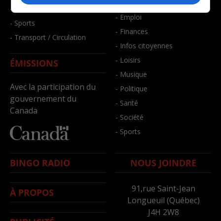
- Bien-être
- Santé et bien-être
- Emploi
- Sports
- Finances
- Transport / Circulation
- Infos citoyennes
- Loisirs
ÉMISSIONS
- Musique
Avec la participation du
- Politique
gouvernement du
- Santé
Canada
- Société
- Sports
BINGO RADIO
NOUS JOINDRE
91,rue Saint-Jean
À PROPOS
Longueuil (Québec)
J4H 2W8