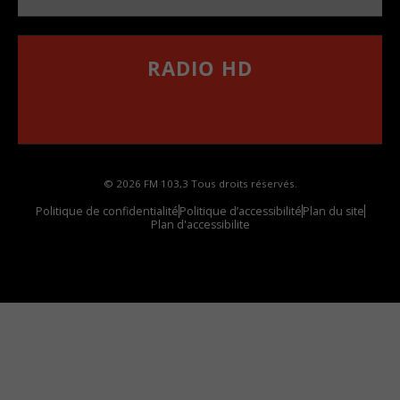
RADIO HD
••••••••••••••••••
Comment synthoniser la fréquence HD dans
votre voiture
© 2026 FM 103,3 Tous droits réservés.
Politique de confidentialité
Politique d’accessibilité
Plan du site
Plan d'accessibilite