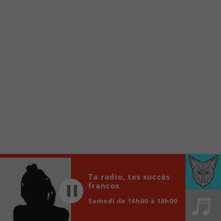
www.fm1033.ca
Ensuite cliquez sur l’icône situé au bas de
votre écran
(celui qui représente un carré incluant une
flèche dirigé vers le haut)
Cliquez maintenant sur l’option Ajouter sur
l’écran d’accueil et vous verrez apparaître le
logo du FM 103,3
Faites Enregistrer en haut à droite.
Et voilà! Toutes les infos et l’écoute de votre radio
locale vous sont maintenant accessibles en un clic!
Audio
00:00
00:00
Player
Ta radio, tes succès
francos
Samedi de 16h00 à 18h00