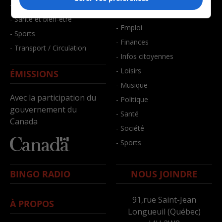
- Faits divers
- Bien-être
- Santé et bien-être
- Emploi
- Sports
- Finances
- Transport / Circulation
- Infos citoyennes
- Loisirs
ÉMISSIONS
- Musique
Avec la participation du
- Politique
gouvernement du
- Santé
Canada
- Société
- Sports
BINGO RADIO
NOUS JOINDRE
91,rue Saint-Jean
À PROPOS
Longueuil (Québec)