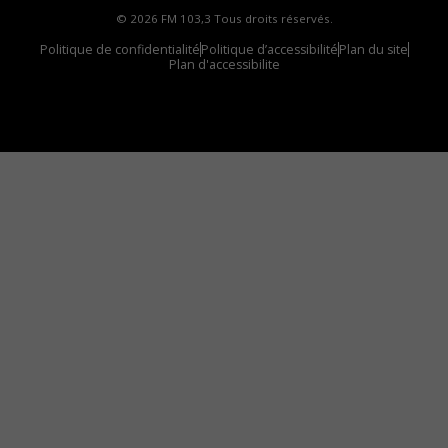
© 2026 FM 103,3 Tous droits réservés.
Politique de confidentialité
Politique d’accessibilité
Plan du site
Plan d'accessibilite
Comment installer notre vignette sur votre
appareil mobile