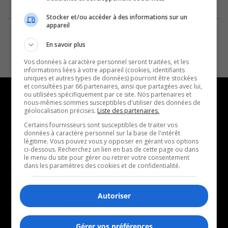
Stocker et/ou accéder à des informations sur un
appareil
En savoir plus
Vos données à caractère personnel seront traitées, et les
informations liées à votre appareil (cookies, identifiants
uniques et autres types de données) pourront être stockées
et consultées par 66 partenaires, ainsi que partagées avec lui,
ou utilisées spécifiquement par ce site. Nos partenaires et
nous-mêmes sommes susceptibles d'utiliser des données de
géolocalisation précises.
Liste des partenaires.
NOUVELLES
MUSIQUE
Certains fournisseurs sont susceptibles de traiter vos
données à caractère personnel sur la base de l'intérêt
légitime. Vous pouvez vous y opposer en gérant vos options
- Affaires municipales
- Décompte franco
ci-dessous. Recherchez un lien en bas de cette page ou dans
le menu du site pour gérer ou retirer votre consentement
- Communauté / Social
- Joué récemment
dans les paramètres des cookies et de confidentialité.
- Culture
BALADOS
- Économie
Autoriser
- Éducation
- Affaires
- Environnement
Gérer vos préférences
- Art de vivre