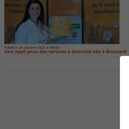
Publié le 26 octobre 2025 à 08h00
Une appli pour des services à domicile née à Brossard