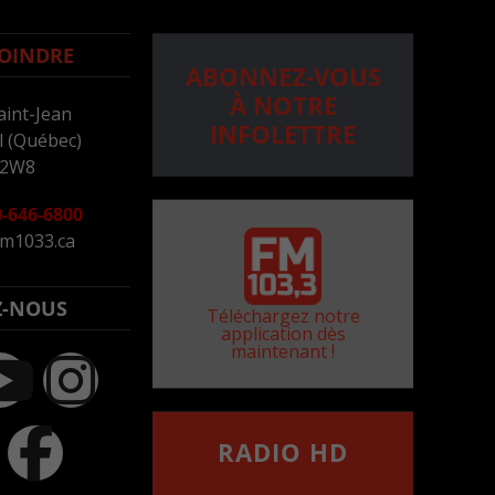
OINDRE
ABONNEZ-VOUS
À NOTRE
aint-Jean
INFOLETTRE
 (Québec)
 2W8
-646-6800
m1033.ca
Z-NOUS
Téléchargez notre
application dès
maintenant !
RADIO HD
••••••••••••••••••
Comment synthoniser la