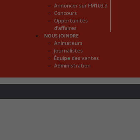
Annoncer sur FM103,3
Concours
Opportunités
d’affaires
NOUS JOINDRE
Animateurs
Journalistes
Équipe des ventes
Administration