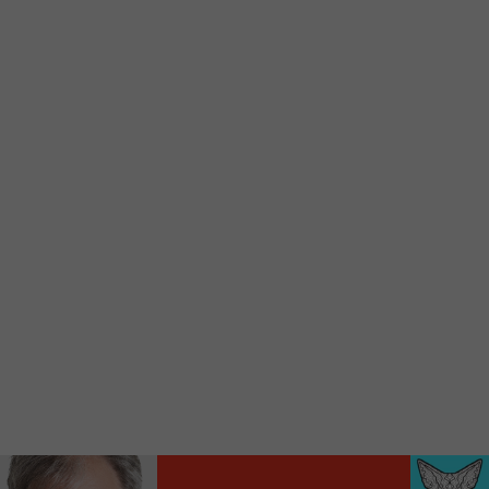
Voici la procédure ;)
À partir de votre téléphone, allez sur le site
internet de la Radio allumée au
www.fm1033.ca
Ensuite cliquez sur l’icône situé au bas de
votre écran
(celui qui représente un carré incluant une
flèche dirigé vers le haut)
Cliquez maintenant sur l’option Ajouter sur
l’écran d’accueil et vous verrez apparaître le
logo du FM 103,3
Faites Enregistrer en haut à droite.
Et voilà! Toutes les infos et l’écoute de votre radio
locale vous sont maintenant accessibles en un clic!
Audio
00:00
00:00