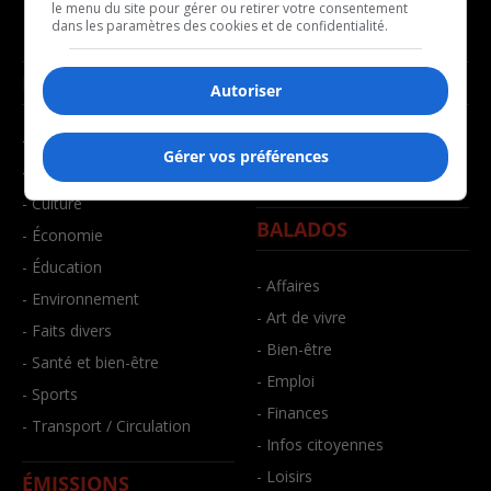
le menu du site pour gérer ou retirer votre consentement
dans les paramètres des cookies et de confidentialité.
NOUVELLES
MUSIQUE
Autoriser
- Affaires municipales
- Décompte franco
Gérer vos préférences
- Communauté / Social
- Joué récemment
- Culture
BALADOS
- Économie
- Éducation
- Affaires
- Environnement
- Art de vivre
- Faits divers
- Bien-être
- Santé et bien-être
- Emploi
- Sports
- Finances
- Transport / Circulation
- Infos citoyennes
- Loisirs
ÉMISSIONS