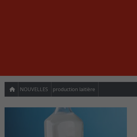
NOUVELLES
production laitière