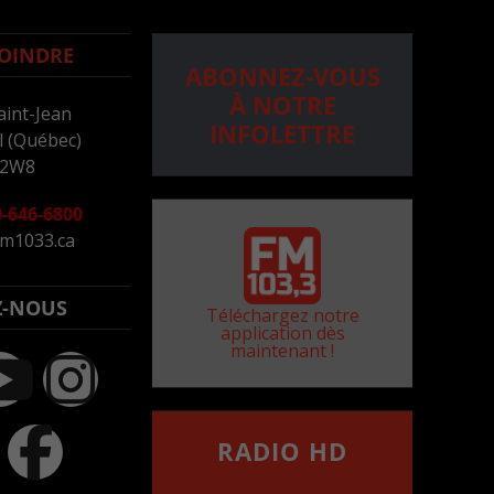
OINDRE
ABONNEZ-VOUS
À NOTRE
aint-Jean
INFOLETTRE
 (Québec)
 2W8
-646-6800
m1033.ca
Z-NOUS
Téléchargez notre
application dès
maintenant !
RADIO HD
••••••••••••••••••
Comment synthoniser la