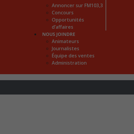
Annoncer sur FM103,3
Concours
Opportunités
d’affaires
NOUS JOINDRE
Animateurs
Journalistes
Équipe des ventes
Administration