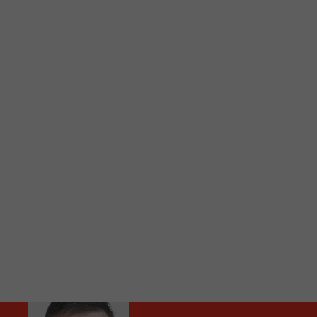
C
Vous avez envie d’écouter le FM 103,3 ou notre nouv
Ajoutez un signet FM 103,3 sur votre écran d’accueil
Voici la procédure ;)
À partir de votre téléphone, allez sur le site inte
Ensuite cliquez sur l’icône situé au bas de votre éc
(celui qui représente un carré incluant une flèche d
Cliquez maintenant sur l’option Ajouter sur l’écran
Faites Enregistrer en haut à droite.
Et voilà! Toutes les infos et l’écoute de votre radio loca
Audio