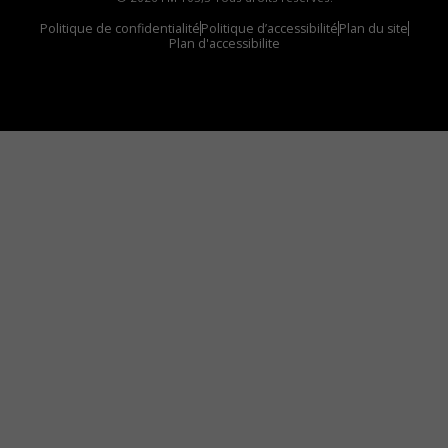
Politique de confidentialité
Politique d’accessibilité
Plan du site
Plan d'accessibilite
Comment installer notre vignette sur votre
appareil mobile