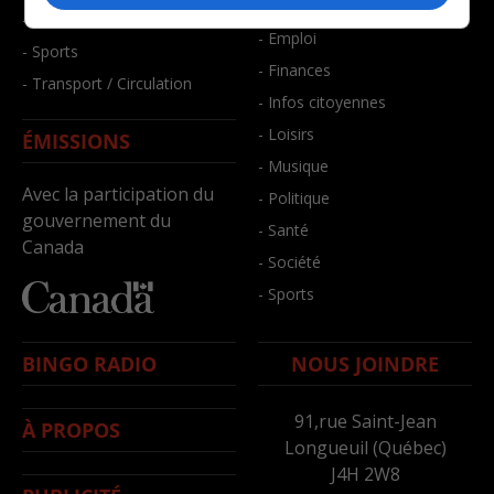
- Bien-être
- Santé et bien-être
- Emploi
- Sports
- Finances
- Transport / Circulation
- Infos citoyennes
- Loisirs
ÉMISSIONS
- Musique
Avec la participation du
- Politique
gouvernement du
- Santé
Canada
- Société
- Sports
BINGO RADIO
NOUS JOINDRE
91,rue Saint-Jean
À PROPOS
Longueuil (Québec)
J4H 2W8