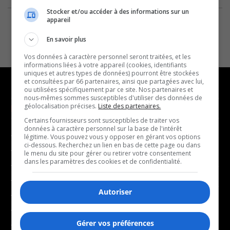
Stocker et/ou accéder à des informations sur un
appareil
En savoir plus
Vos données à caractère personnel seront traitées, et les
informations liées à votre appareil (cookies, identifiants
uniques et autres types de données) pourront être stockées
et consultées par 66 partenaires, ainsi que partagées avec lui,
ou utilisées spécifiquement par ce site. Nos partenaires et
nous-mêmes sommes susceptibles d'utiliser des données de
géolocalisation précises.
Liste des partenaires.
NOUVELLES
MUSIQUE
Certains fournisseurs sont susceptibles de traiter vos
données à caractère personnel sur la base de l'intérêt
- Affaires municipales
- Décompte franco
légitime. Vous pouvez vous y opposer en gérant vos options
ci-dessous. Recherchez un lien en bas de cette page ou dans
- Communauté / Social
- Joué récemment
le menu du site pour gérer ou retirer votre consentement
dans les paramètres des cookies et de confidentialité.
- Culture
BALADOS
- Économie
Autoriser
- Éducation
- Affaires
- Environnement
- Art de vivre
Gérer vos préférences
- Faits divers