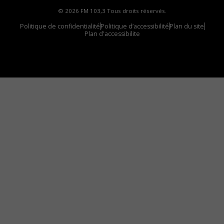
© 2026 FM 103,3 Tous droits réservés.
Politique de confidentialité
Politique d’accessibilité
Plan du site
Plan d'accessibilite
Comment installer notre vignette sur votre
appareil mobile