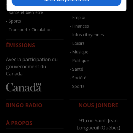
- Art de vivre
- Faits divers
- Bien-être
- Santé et bien-être
- Emploi
- Sports
- Finances
- Transport / Circulation
- Infos citoyennes
- Loisirs
ÉMISSIONS
- Musique
Avec la participation du
- Politique
gouvernement du
- Santé
Canada
- Société
- Sports
BINGO RADIO
NOUS JOINDRE
91,rue Saint-Jean
À PROPOS
Longueuil (Québec)