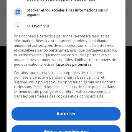
Stocker et/ou accéder à des informations sur un
appareil
En savoir plus
Vos données à caractère personnel seront traitées, et les
informations liées à votre appareil (cookies, identifiants
uniques et autres types de données) pourront être stockées
et consultées par 66 partenaires, ainsi que partagées avec lui,
ou utilisées spécifiquement par ce site. Nos partenaires et
nous-mêmes sommes susceptibles d'utiliser des données de
géolocalisation précises.
Liste des partenaires.
NOUVELLES
MUSIQUE
Certains fournisseurs sont susceptibles de traiter vos
données à caractère personnel sur la base de l'intérêt
légitime. Vous pouvez vous y opposer en gérant vos options
- Affaires municipales
- Décompte franco
ci-dessous. Recherchez un lien en bas de cette page ou dans
le menu du site pour gérer ou retirer votre consentement
- Communauté / Social
- Joué récemment
dans les paramètres des cookies et de confidentialité.
- Culture
BALADOS
- Économie
Autoriser
- Éducation
- Affaires
- Environnement
Gérer vos préférences