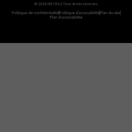
© 2026 FM 103,3 Tous droits réservés.
Politique de confidentialité
Politique d’accessibilité
Plan du site
Plan d'accessibilite
Comment installer notre vignette sur votre
appareil mobile