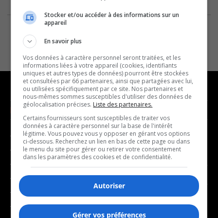
Stocker et/ou accéder à des informations sur un
appareil
En savoir plus
Vos données à caractère personnel seront traitées, et les
informations liées à votre appareil (cookies, identifiants
uniques et autres types de données) pourront être stockées
et consultées par 66 partenaires, ainsi que partagées avec lui,
ou utilisées spécifiquement par ce site. Nos partenaires et
nous-mêmes sommes susceptibles d'utiliser des données de
géolocalisation précises.
Liste des partenaires.
NOUVELLES
MUSIQUE
Certains fournisseurs sont susceptibles de traiter vos
données à caractère personnel sur la base de l'intérêt
légitime. Vous pouvez vous y opposer en gérant vos options
- Affaires municipales
- Décompte franco
ci-dessous. Recherchez un lien en bas de cette page ou dans
- Communauté / Social
- Joué récemment
le menu du site pour gérer ou retirer votre consentement
dans les paramètres des cookies et de confidentialité.
- Culture
BALADOS
- Économie
Autoriser
- Éducation
- Affaires
- Environnement
- Art de vivre
Gérer vos préférences