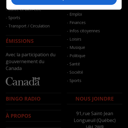
- Faits divers
- Bien-être
- Santé et bien-être
- Emploi
- Sports
- Finances
- Transport / Circulation
- Infos citoyennes
- Loisirs
ÉMISSIONS
- Musique
Avec la participation du
- Politique
gouvernement du
- Santé
Canada
- Société
- Sports
BINGO RADIO
NOUS JOINDRE
91,rue Saint-Jean
À PROPOS
Longueuil (Québec)
J4H 2W8