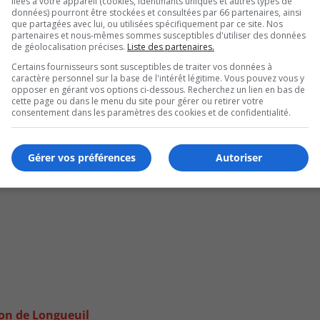
liées à votre appareil (cookies, identifiants uniques et autres types de
données) pourront être stockées et consultées par 66 partenaires, ainsi
que partagées avec lui, ou utilisées spécifiquement par ce site. Nos
partenaires et nous-mêmes sommes susceptibles d'utiliser des données
de géolocalisation précises.
Liste des partenaires.
Certains fournisseurs sont susceptibles de traiter vos données à
caractère personnel sur la base de l'intérêt légitime. Vous pouvez vous y
opposer en gérant vos options ci-dessous. Recherchez un lien en bas de
cette page ou dans le menu du site pour gérer ou retirer votre
f
consentement dans les paramètres des cookies et de confidentialité.
Gérer vos préférences
Autoriser
ion de Longueuil