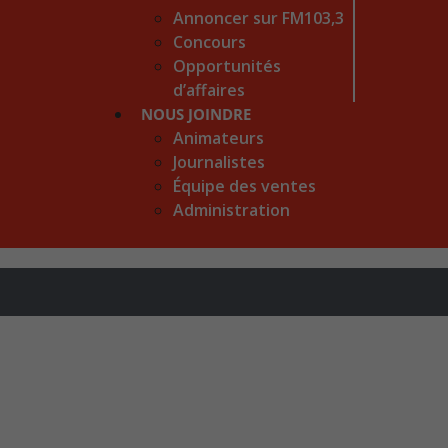
Annoncer sur FM103,3
Concours
Opportunités
d’affaires
NOUS JOINDRE
Animateurs
Journalistes
Équipe des ventes
Administration