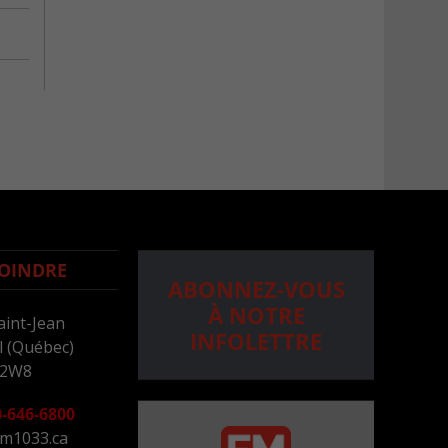
OINDRE
ABONNEZ-VOUS
À NOTRE
aint-Jean
INFOLETTRE
 (Québec)
 2W8
-646-6800
m1033.ca