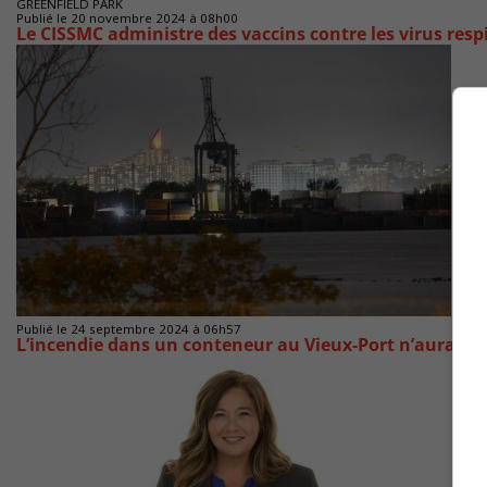
GREENFIELD PARK
Publié le 20 novembre 2024 à 08h00
Le CISSMC administre des vaccins contre les virus respi
Publié le 24 septembre 2024 à 06h57
L’incendie dans un conteneur au Vieux-Port n’aurait pa