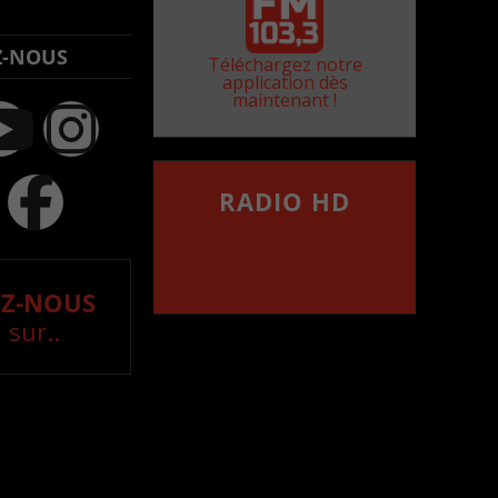
Z-NOUS
Téléchargez notre
application dès
maintenant !
RADIO HD
••••••••••••••••••
Comment synthoniser la
fréquence HD dans
votre voiture
Z-NOUS
 sur..