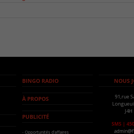
BINGO RADIO
NOUS J
91,rue S
À PROPOS
Longueuil
J4H
PUBLICITÉ
SMS
|
450
admin@f
- Opportunités d’affaires