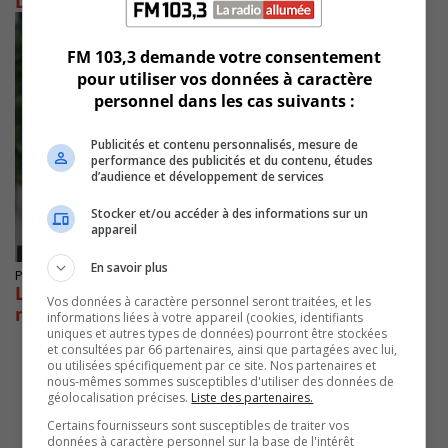
Le fédéral élargi la Prestation canadienne
FM 103,3 demande votre consentement
pour utiliser vos données à caractère
personnel dans les cas suivants :
Publicités et contenu personnalisés, mesure de
performance des publicités et du contenu, études
d’audience et développement de services
Stocker et/ou accéder à des informations sur un
appareil
En savoir plus
Publié le 6 avril 2020 à 15h40
La prestation canadienne d’urgence est
Vos données à caractère personnel seront traitées, et les
maintenant disponible
informations liées à votre appareil (cookies, identifiants
uniques et autres types de données) pourront être stockées
et consultées par 66 partenaires, ainsi que partagées avec lui,
ou utilisées spécifiquement par ce site. Nos partenaires et
nous-mêmes sommes susceptibles d'utiliser des données de
géolocalisation précises.
Liste des partenaires.
Certains fournisseurs sont susceptibles de traiter vos
données à caractère personnel sur la base de l'intérêt