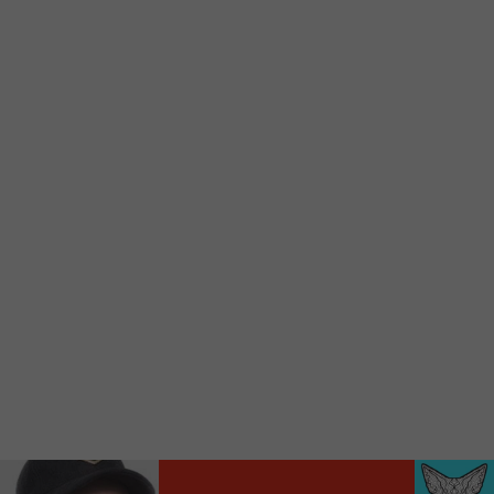
Voici la procédure ;)
À partir de votre téléphone, allez sur le site
internet de la Radio allumée au
www.fm1033.ca
Ensuite cliquez sur l’icône situé au bas de
votre écran
(celui qui représente un carré incluant une
flèche dirigé vers le haut)
Cliquez maintenant sur l’option Ajouter sur
l’écran d’accueil et vous verrez apparaître le
logo du FM 103,3
Faites Enregistrer en haut à droite.
Et voilà! Toutes les infos et l’écoute de votre radio
locale vous sont maintenant accessibles en un clic!
Audio
00:00
00:00