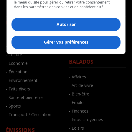
le menu du site pour gérer ou retirer votre consentement
dans les paramètres des cookies et de confidentialité.
NOUVELLES
MUSIQUE
Autoriser
- Affaires municipales
- Décompte franco
Gérer vos préférences
- Communauté / Social
- Joué récemment
- Culture
BALADOS
- Économie
- Éducation
- Affaires
- Environnement
- Art de vivre
- Faits divers
- Bien-être
- Santé et bien-être
- Emploi
- Sports
- Finances
- Transport / Circulation
- Infos citoyennes
- Loisirs
ÉMISSIONS