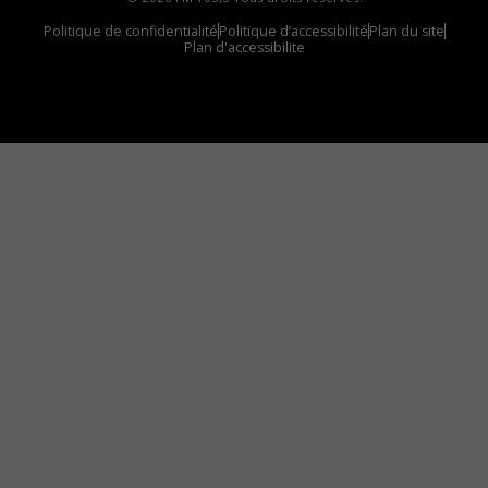
Politique de confidentialité
Politique d’accessibilité
Plan du site
Plan d'accessibilite
Comment installer notre vignette sur votre
appareil mobile