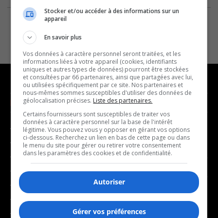
Stocker et/ou accéder à des informations sur un
appareil
En savoir plus
Vos données à caractère personnel seront traitées, et les
informations liées à votre appareil (cookies, identifiants
uniques et autres types de données) pourront être stockées
et consultées par 66 partenaires, ainsi que partagées avec lui,
ou utilisées spécifiquement par ce site. Nos partenaires et
nous-mêmes sommes susceptibles d'utiliser des données de
géolocalisation précises.
Liste des partenaires.
NOUVELLES
MUSIQUE
Certains fournisseurs sont susceptibles de traiter vos
données à caractère personnel sur la base de l'intérêt
- Affaires municipales
- Décompte franco
légitime. Vous pouvez vous y opposer en gérant vos options
ci-dessous. Recherchez un lien en bas de cette page ou dans
- Communauté / Social
- Joué récemment
le menu du site pour gérer ou retirer votre consentement
dans les paramètres des cookies et de confidentialité.
- Culture
BALADOS
- Économie
Autoriser
- Éducation
- Affaires
- Environnement
- Art de vivre
Gérer vos préférences
- Faits divers