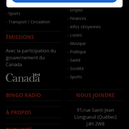
- Bien-être
- Santé et bien-être
- Emploi
- Sports
- Finances
- Transport / Circulation
- Infos citoyennes
- Loisirs
ÉMISSIONS
- Musique
Avec la participation du
- Politique
gouvernement du
- Santé
Canada
- Société
- Sports
BINGO RADIO
NOUS JOINDRE
91,rue Saint-Jean
À PROPOS
Longueuil (Québec)
J4H 2W8