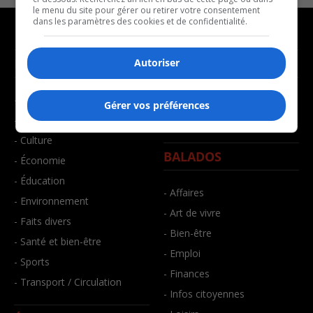
le menu du site pour gérer ou retirer votre consentement
dans les paramètres des cookies et de confidentialité.
NOUVELLES
MUSIQUE
Autoriser
- Affaires municipales
- Décompte franco
Gérer vos préférences
- Communauté / Social
- Joué récemment
- Culture
BALADOS
- Économie
- Éducation
- Affaires
- Environnement
- Art de vivre
- Faits divers
- Bien-être
- Santé et bien-être
- Emploi
- Sports
- Finances
- Transport / Circulation
- Infos citoyennes