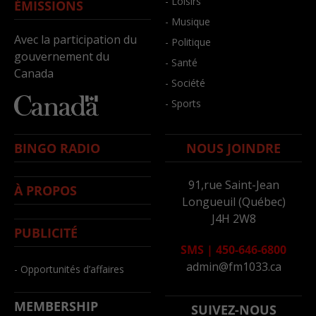
- Loisirs
ÉMISSIONS
- Musique
Avec la participation du
- Politique
gouvernement du
- Santé
Canada
- Société
- Sports
BINGO RADIO
NOUS JOINDRE
91,rue Saint-Jean
À PROPOS
Longueuil (Québec)
J4H 2W8
PUBLICITÉ
SMS
|
450-646-6800
admin@fm1033.ca
- Opportunités d’affaires
MEMBERSHIP
SUIVEZ-NOUS