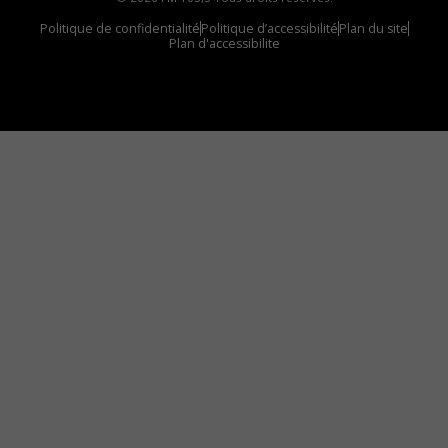
Politique de confidentialité
Politique d’accessibilité
Plan du site
Plan d'accessibilite
Comment installer notre vignette sur votre
appareil mobile