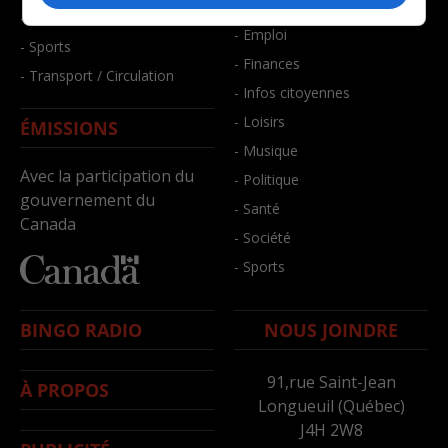
- Bien-être
- Santé et bien-être
- Emploi
- Sports
- Finances
- Transport / Circulation
- Infos citoyennes
- Loisirs
ÉMISSIONS
- Musique
Avec la participation du
- Politique
gouvernement du
- Santé
Canada
- Société
- Sports
BINGO RADIO
NOUS JOINDRE
91,rue Saint-Jean
À PROPOS
Longueuil (Québec)
J4H 2W8