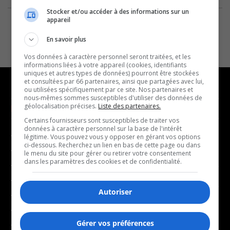
Stocker et/ou accéder à des informations sur un
appareil
En savoir plus
Vos données à caractère personnel seront traitées, et les
informations liées à votre appareil (cookies, identifiants
uniques et autres types de données) pourront être stockées
et consultées par 66 partenaires, ainsi que partagées avec lui,
ou utilisées spécifiquement par ce site. Nos partenaires et
nous-mêmes sommes susceptibles d'utiliser des données de
géolocalisation précises.
Liste des partenaires.
NOUVELLES
MUSIQUE
Certains fournisseurs sont susceptibles de traiter vos
données à caractère personnel sur la base de l'intérêt
- Affaires municipales
- Décompte franco
légitime. Vous pouvez vous y opposer en gérant vos options
ci-dessous. Recherchez un lien en bas de cette page ou dans
- Communauté / Social
- Joué récemment
le menu du site pour gérer ou retirer votre consentement
dans les paramètres des cookies et de confidentialité.
- Culture
BALADOS
- Économie
Autoriser
- Éducation
- Affaires
- Environnement
- Art de vivre
Gérer vos préférences
- Faits divers