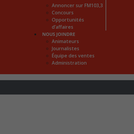
Annoncer sur FM103,3
Concours
Opportunités
d’affaires
NOUS JOINDRE
Animateurs
Journalistes
Équipe des ventes
Administration