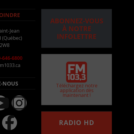
OINDRE
ABONNEZ-VOUS
À NOTRE
aint-Jean
INFOLETTRE
 (Québec)
 2W8
-646-6800
m1033.ca
Z-NOUS
Téléchargez notre
application dès
maintenant !
RADIO HD
••••••••••••••••••
Comment synthoniser la