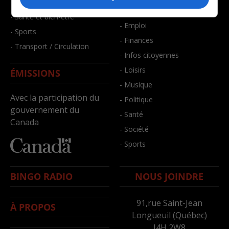
- Faits divers
- Bien-être
- Santé et bien-être
- Emploi
- Sports
- Finances
- Transport / Circulation
- Infos citoyennes
- Loisirs
ÉMISSIONS
- Musique
Avec la participation du
- Politique
gouvernement du
- Santé
Canada
- Société
- Sports
BINGO RADIO
NOUS JOINDRE
91,rue Saint-Jean
À PROPOS
Longueuil (Québec)
J4H 2W8