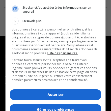
Stocker et/ou accéder à des informations sur un
appareil
En savoir plus
Vos données à caractère personnel seront traitées, et les
informations liées à votre appareil (cookies, identifiants
uniques et autres types de données) pourront être stockées
et consultées par 66 partenaires, ainsi que partagées avec lui,
ou utilisées spécifiquement par ce site. Nos partenaires et
nous-mêmes sommes susceptibles d'utiliser des données de
géolocalisation précises.
Liste des partenaires.
NOUVELLES
MUSIQUE
Certains fournisseurs sont susceptibles de traiter vos
données à caractère personnel sur la base de l'intérêt
légitime. Vous pouvez vous y opposer en gérant vos options
- Affaires municipales
- Décompte franco
ci-dessous. Recherchez un lien en bas de cette page ou dans
- Communauté / Social
- Joué récemment
le menu du site pour gérer ou retirer votre consentement
dans les paramètres des cookies et de confidentialité.
- Culture
BALADOS
- Économie
Autoriser
- Éducation
- Affaires
- Environnement
- Art de vivre
Gérer vos préférences