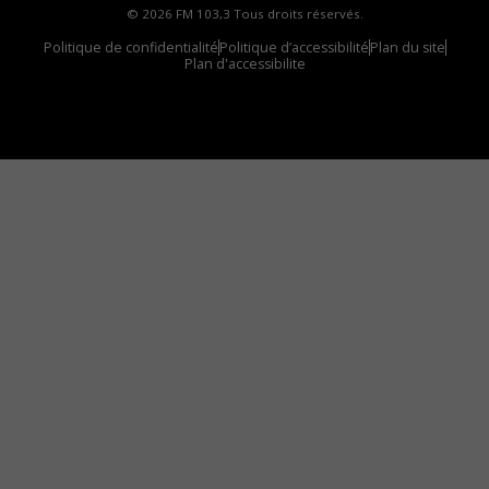
© 2026 FM 103,3 Tous droits réservés.
Politique de confidentialité
Politique d’accessibilité
Plan du site
Plan d'accessibilite
Comment installer notre vignette sur votre
appareil mobile