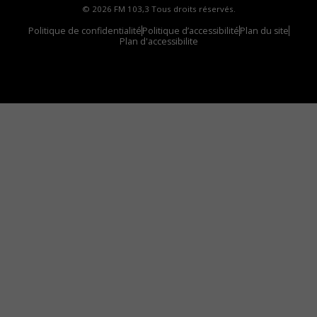
© 2026 FM 103,3 Tous droits réservés.
Politique de confidentialité
Politique d’accessibilité
Plan du site
Plan d'accessibilite
Comment installer notre vignette sur votre
appareil mobile