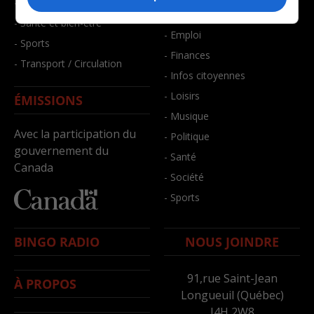
- Faits divers
- Bien-être
- Santé et bien-être
- Emploi
- Sports
- Finances
- Transport / Circulation
- Infos citoyennes
- Loisirs
ÉMISSIONS
- Musique
Avec la participation du
- Politique
gouvernement du
- Santé
Canada
- Société
- Sports
BINGO RADIO
NOUS JOINDRE
91,rue Saint-Jean
À PROPOS
Longueuil (Québec)
J4H 2W8