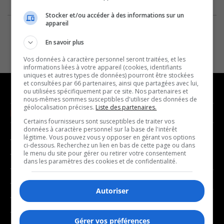
Stocker et/ou accéder à des informations sur un
appareil
En savoir plus
Vos données à caractère personnel seront traitées, et les
informations liées à votre appareil (cookies, identifiants
uniques et autres types de données) pourront être stockées
et consultées par 66 partenaires, ainsi que partagées avec lui,
ou utilisées spécifiquement par ce site. Nos partenaires et
nous-mêmes sommes susceptibles d'utiliser des données de
géolocalisation précises.
Liste des partenaires.
NOUVELLES
MUSIQUE
Certains fournisseurs sont susceptibles de traiter vos
données à caractère personnel sur la base de l'intérêt
légitime. Vous pouvez vous y opposer en gérant vos options
- Affaires municipales
- Décompte franco
ci-dessous. Recherchez un lien en bas de cette page ou dans
- Communauté / Social
- Joué récemment
le menu du site pour gérer ou retirer votre consentement
dans les paramètres des cookies et de confidentialité.
- Culture
BALADOS
- Économie
Autoriser
- Éducation
- Affaires
- Environnement
- Art de vivre
Gérer vos préférences