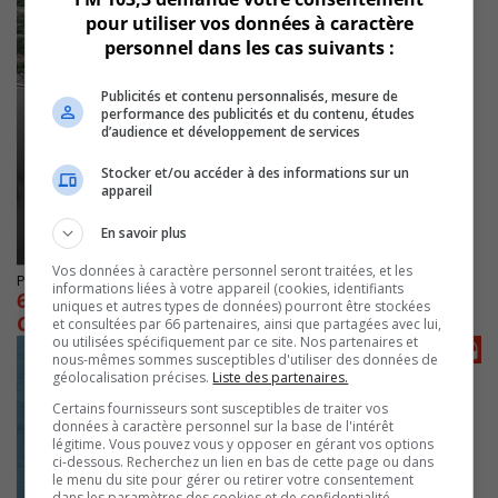
pour utiliser vos données à caractère
personnel dans les cas suivants :
Publicités et contenu personnalisés, mesure de
performance des publicités et du contenu, études
d’audience et développement de services
Stocker et/ou accéder à des informations sur un
appareil
En savoir plus
Vos données à caractère personnel seront traitées, et les
Publié le 16 octobre 2025 à 07h40
informations liées à votre appareil (cookies, identifiants
609 M$ pour l’expansion du port à
uniques et autres types de données) pourront être stockées
Contrecoeur
et consultées par 66 partenaires, ainsi que partagées avec lui,
ou utilisées spécifiquement par ce site. Nos partenaires et
nous-mêmes sommes susceptibles d'utiliser des données de
géolocalisation précises.
Liste des partenaires.
Certains fournisseurs sont susceptibles de traiter vos
données à caractère personnel sur la base de l'intérêt
légitime. Vous pouvez vous y opposer en gérant vos options
ci-dessous. Recherchez un lien en bas de cette page ou dans
le menu du site pour gérer ou retirer votre consentement
dans les paramètres des cookies et de confidentialité.