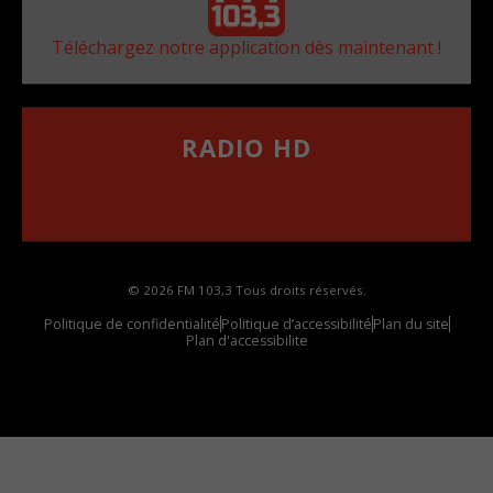
Téléchargez notre application dès maintenant !
RADIO HD
••••••••••••••••••
Comment synthoniser la fréquence HD dans
votre voiture
© 2026 FM 103,3 Tous droits réservés.
Politique de confidentialité
Politique d’accessibilité
Plan du site
Plan d'accessibilite