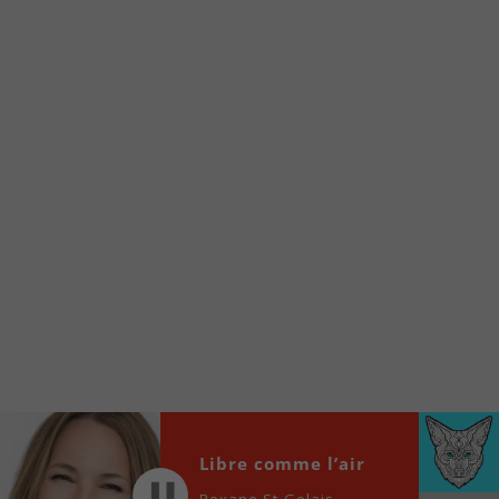
À partir de votre téléphone, allez sur le site
internet de la Radio allumée au
www.fm1033.ca
Ensuite cliquez sur l’icône situé au bas de
votre écran
(celui qui représente un carré incluant une
flèche dirigé vers le haut)
Cliquez maintenant sur l’option Ajouter sur
l’écran d’accueil et vous verrez apparaître le
logo du FM 103,3
Faites Enregistrer en haut à droite.
Et voilà! Toutes les infos et l’écoute de votre radio
locale vous sont maintenant accessibles en un clic!
Audio
00:00
00:00
Player
Libre comme l’air