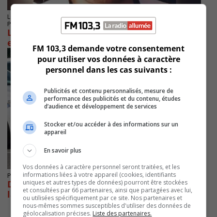
LONGUEUIL
Publié le 24 mars 2022 à 10h00
Le « King de Snapchat » Longueuillois
emprisonné pour quatre ans
FM 103,3 demande votre consentement
pour utiliser vos données à caractère
personnel dans les cas suivants :
Publicités et contenu personnalisés, mesure de
performance des publicités et du contenu, études
d’audience et développement de services
Stocker et/ou accéder à des informations sur un
appareil
En savoir plus
Vos données à caractère personnel seront traitées, et les
informations liées à votre appareil (cookies, identifiants
Publié le 12 novembre 2021 à 14h08
uniques et autres types de données) pourront être stockées
De nombreuses arrestations en lien avec de
et consultées par 66 partenaires, ainsi que partagées avec lui,
la pornographie juvénile
ou utilisées spécifiquement par ce site. Nos partenaires et
nous-mêmes sommes susceptibles d'utiliser des données de
géolocalisation précises.
Liste des partenaires.