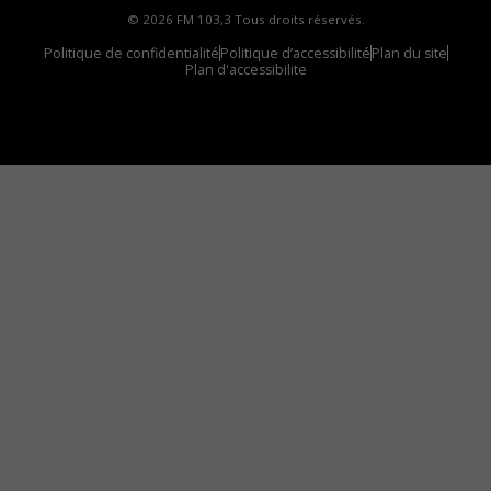
© 2026 FM 103,3 Tous droits réservés.
Politique de confidentialité
Politique d’accessibilité
Plan du site
Plan d'accessibilite
Comment installer notre vignette sur votre
appareil mobile