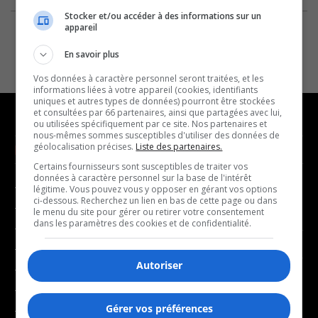
Stocker et/ou accéder à des informations sur un
appareil
En savoir plus
Vos données à caractère personnel seront traitées, et les
informations liées à votre appareil (cookies, identifiants
uniques et autres types de données) pourront être stockées
et consultées par 66 partenaires, ainsi que partagées avec lui,
ou utilisées spécifiquement par ce site. Nos partenaires et
nous-mêmes sommes susceptibles d'utiliser des données de
géolocalisation précises.
Liste des partenaires.
NOUVELLES
MUSIQUE
Certains fournisseurs sont susceptibles de traiter vos
données à caractère personnel sur la base de l'intérêt
- Affaires municipales
- Décompte franco
légitime. Vous pouvez vous y opposer en gérant vos options
ci-dessous. Recherchez un lien en bas de cette page ou dans
- Communauté / Social
- Joué récemment
le menu du site pour gérer ou retirer votre consentement
dans les paramètres des cookies et de confidentialité.
- Culture
BALADOS
- Économie
Autoriser
- Éducation
- Affaires
- Environnement
- Art de vivre
Gérer vos préférences
- Faits divers