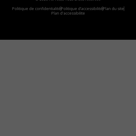
Politique de confidentialité
Politique d’accessibilité
Plan du site
Plan d'accessibilite
Comment installer notre vignette sur votre
appareil mobile