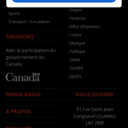
- Bien-être
- Santé et bien-être
- Emploi
- Sports
- Finances
- Transport / Circulation
- Infos citoyennes
- Loisirs
ÉMISSIONS
- Musique
Avec la participation du
- Politique
gouvernement du
- Santé
Canada
- Société
- Sports
BINGO RADIO
NOUS JOINDRE
91,rue Saint-Jean
À PROPOS
Longueuil (Québec)
J4H 2W8