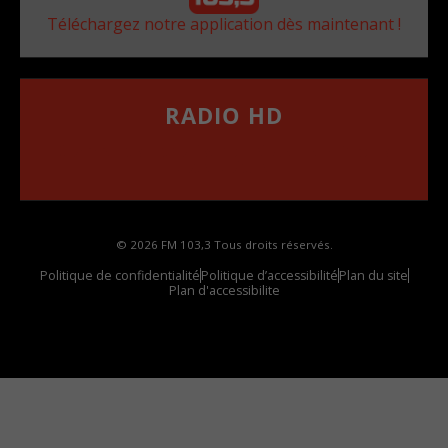
Téléchargez notre application dès maintenant !
RADIO HD
••••••••••••••••••
Comment synthoniser la fréquence HD dans
votre voiture
© 2026 FM 103,3 Tous droits réservés.
Politique de confidentialité
Politique d’accessibilité
Plan du site
Plan d'accessibilite