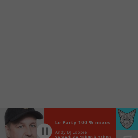
À partir de votre téléphone, allez sur le site
internet de la Radio allumée au
www.fm1033.ca
Ensuite cliquez sur l’icône situé au bas de
votre écran
(celui qui représente un carré incluant une
flèche dirigé vers le haut)
Cliquez maintenant sur l’option Ajouter sur
l’écran d’accueil et vous verrez apparaître le
logo du FM 103,3
Faites Enregistrer en haut à droite.
Et voilà! Toutes les infos et l’écoute de votre radio
locale vous sont maintenant accessibles en un clic!
Audio
00:00
00:00
Player
Le Party 100 % mixes
Andy DJ Loopie
Samedi de 18h00 à 21h00