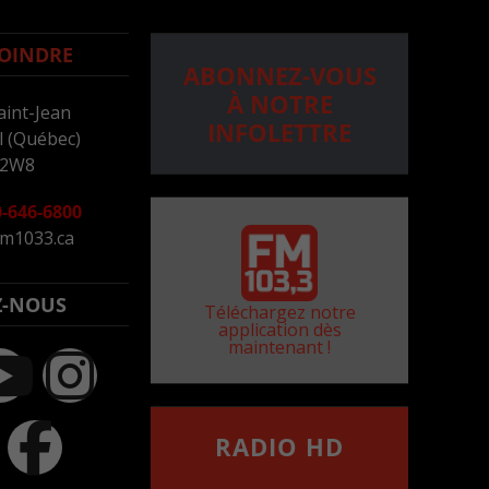
OINDRE
ABONNEZ-VOUS
À NOTRE
aint-Jean
INFOLETTRE
 (Québec)
 2W8
-646-6800
m1033.ca
Z-NOUS
Téléchargez notre
application dès
maintenant !
RADIO HD
••••••••••••••••••
Comment synthoniser la