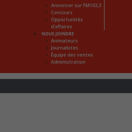
Annoncer sur FM103,3
Concours
Opportunités
d’affaires
NOUS JOINDRE
Animateurs
Journalistes
Équipe des ventes
Administration