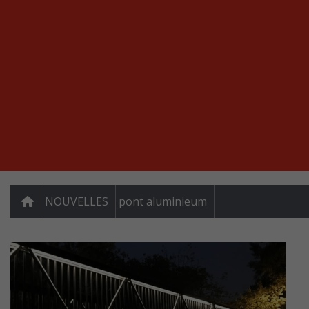
NOUVELLES
pont aluminieum