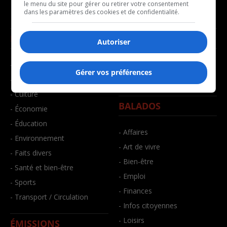
le menu du site pour gérer ou retirer votre consentement
dans les paramètres des cookies et de confidentialité.
NOUVELLES
MUSIQUE
Autoriser
- Affaires municipales
- Décompte franco
Gérer vos préférences
- Communauté / Social
- Joué récemment
- Culture
BALADOS
- Économie
- Éducation
- Affaires
- Environnement
- Art de vivre
- Faits divers
- Bien-être
- Santé et bien-être
- Emploi
- Sports
- Finances
- Transport / Circulation
- Infos citoyennes
- Loisirs
ÉMISSIONS