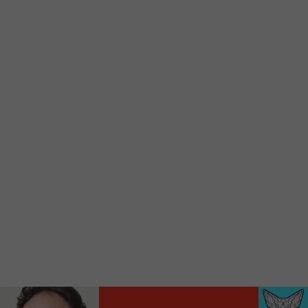
Voici la procédure ;)
À partir de votre téléphone, allez sur le site
internet de la Radio allumée au
www.fm1033.ca
Ensuite cliquez sur l’icône situé au bas de
votre écran
(celui qui représente un carré incluant une
flèche dirigé vers le haut)
Cliquez maintenant sur l’option Ajouter sur
l’écran d’accueil et vous verrez apparaître le
logo du FM 103,3
Faites Enregistrer en haut à droite.
Et voilà! Toutes les infos et l’écoute de votre radio
locale vous sont maintenant accessibles en un clic!
Audio
00:00
00:00