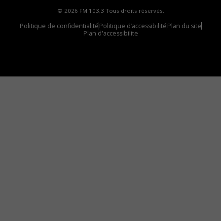
© 2026 FM 103,3 Tous droits réservés.
Politique de confidentialité
Politique d’accessibilité
Plan du site
Plan d'accessibilite
Comment installer notre vignette sur votre
appareil mobile