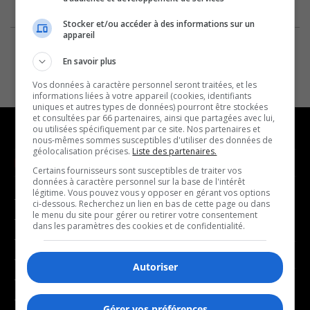
Stocker et/ou accéder à des informations sur un
appareil
En savoir plus
Vos données à caractère personnel seront traitées, et les
informations liées à votre appareil (cookies, identifiants
uniques et autres types de données) pourront être stockées
et consultées par 66 partenaires, ainsi que partagées avec lui,
ou utilisées spécifiquement par ce site. Nos partenaires et
nous-mêmes sommes susceptibles d'utiliser des données de
géolocalisation précises.
Liste des partenaires.
NOUVELLES
MUSIQUE
Certains fournisseurs sont susceptibles de traiter vos
données à caractère personnel sur la base de l'intérêt
légitime. Vous pouvez vous y opposer en gérant vos options
- Affaires municipales
- Décompte franco
ci-dessous. Recherchez un lien en bas de cette page ou dans
le menu du site pour gérer ou retirer votre consentement
- Communauté / Social
- Joué récemment
dans les paramètres des cookies et de confidentialité.
- Culture
BALADOS
- Économie
Autoriser
- Éducation
- Affaires
- Environnement
Gérer vos préférences