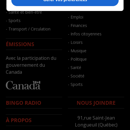
- Art de vivre
- Faits divers
- Bien-être
- Santé et bien-être
- Emploi
- Sports
- Finances
- Transport / Circulation
- Infos citoyennes
- Loisirs
ÉMISSIONS
- Musique
Avec la participation du
- Politique
gouvernement du
- Santé
Canada
- Société
- Sports
BINGO RADIO
NOUS JOINDRE
91,rue Saint-Jean
À PROPOS
Longueuil (Québec)