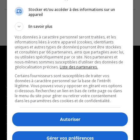
Stocker et/ou accéder à des informations sur un
appareil
En savoir plus
Vos données à caractère personnel seront traitées, et les
informations liées à votre appareil (cookies, identifiants
uniques et autres types de données) pourront être stockées
et consultées par 66 partenaires, ainsi que partagées avec lui,
ou utilisées spécifiquement par ce site. Nos partenaires et
nous-mêmes sommes susceptibles d'utiliser des données de
géolocalisation précises.
Liste des partenaires.
NOUVELLES
MUSIQUE
Certains fournisseurs sont susceptibles de traiter vos
données à caractère personnel sur la base de l'intérêt
légitime. Vous pouvez vous y opposer en gérant vos options
- Affaires municipales
- Décompte franco
ci-dessous. Recherchez un lien en bas de cette page ou dans
- Communauté / Social
- Joué récemment
le menu du site pour gérer ou retirer votre consentement
dans les paramètres des cookies et de confidentialité.
- Culture
BALADOS
- Économie
Autoriser
- Éducation
- Affaires
- Environnement
- Art de vivre
Gérer vos préférences