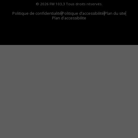
© 2026 FM 103,3 Tous droits réservés.
Politique de confidentialité
Politique d’accessibilité
Plan du site
Plan d'accessibilite
Comment installer notre vignette sur votre
appareil mobile