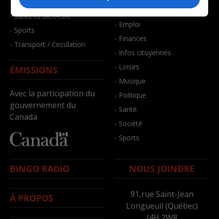
- Faits divers
- Bien-être
- Santé et bien-être
- Emploi
- Sports
- Finances
- Transport / Circulation
- Infos citoyennes
- Loisirs
ÉMISSIONS
- Musique
Avec la participation du
- Politique
gouvernement du
- Santé
Canada
- Société
- Sports
BINGO RADIO
NOUS JOINDRE
91,rue Saint-Jean
À PROPOS
Longueuil (Québec)
J4H 2W8