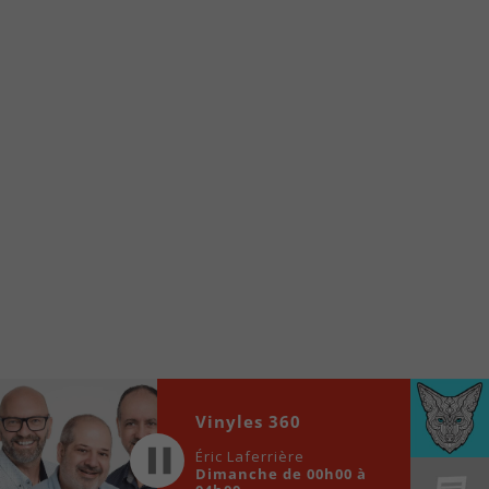
À partir de votre téléphone, allez sur le site
internet de la Radio allumée au
www.fm1033.ca
Ensuite cliquez sur l’icône situé au bas de
votre écran
(celui qui représente un carré incluant une
flèche dirigé vers le haut)
Cliquez maintenant sur l’option Ajouter sur
l’écran d’accueil et vous verrez apparaître le
logo du FM 103,3
Faites Enregistrer en haut à droite.
Et voilà! Toutes les infos et l’écoute de votre radio
locale vous sont maintenant accessibles en un clic!
Audio
00:00
00:00
Vinyles 360
Player
Éric Laferrière
Dimanche de 00h00 à