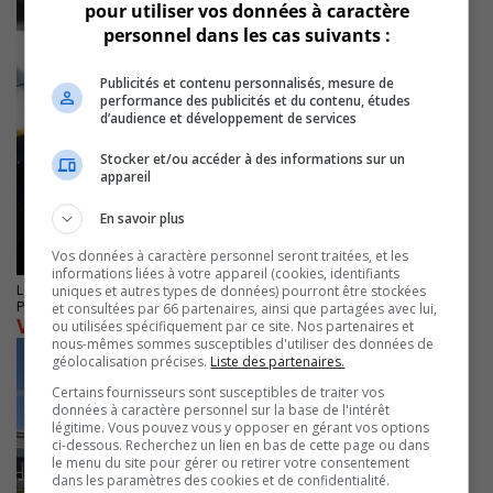
pour utiliser vos données à caractère
personnel dans les cas suivants :
Publicités et contenu personnalisés, mesure de
performance des publicités et du contenu, études
d’audience et développement de services
Stocker et/ou accéder à des informations sur un
appareil
En savoir plus
Vos données à caractère personnel seront traitées, et les
informations liées à votre appareil (cookies, identifiants
LONGUEUIL
uniques et autres types de données) pourront être stockées
Publié le 2 novembre 2022 à 07h49
et consultées par 66 partenaires, ainsi que partagées avec lui,
Victime d’une arme à plomb recherchée
ou utilisées spécifiquement par ce site. Nos partenaires et
nous-mêmes sommes susceptibles d'utiliser des données de
géolocalisation précises.
Liste des partenaires.
Certains fournisseurs sont susceptibles de traiter vos
données à caractère personnel sur la base de l'intérêt
légitime. Vous pouvez vous y opposer en gérant vos options
ci-dessous. Recherchez un lien en bas de cette page ou dans
le menu du site pour gérer ou retirer votre consentement
dans les paramètres des cookies et de confidentialité.