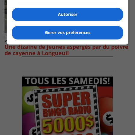
Autoriser
Gérer vos préférences
LONGUEUIL
Publié le 13 septembre 2022 à 14h36
Une dizaine de jeunes aspergés par du poivre
de cayenne à Longueuil