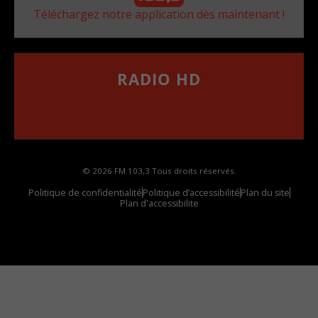
Téléchargez notre application dès maintenant !
RADIO HD
••••••••••••••••••
Comment synthoniser la fréquence HD dans
votre voiture
© 2026 FM 103,3 Tous droits réservés.
Politique de confidentialité
Politique d’accessibilité
Plan du site
Plan d'accessibilite