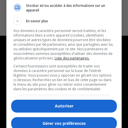
Stocker et/ou accéder à des informations sur un
appareil
En savoir plus
Vos données à caractère personnel seront traitées, et les
informations liées à votre appareil (cookies, identifiants
uniques et autres types de données) pourront être stockées
et consultées par 66 partenaires, ainsi que partagées avec lui,
ou utilisées spécifiquement par ce site. Nos partenaires et
nous-mêmes sommes susceptibles d'utiliser des données de
NOUVELLES
MUSIQUE
géolocalisation précises.
Liste des partenaires.
Certains fournisseurs sont susceptibles de traiter vos
données à caractère personnel sur la base de l'intérêt
- Affaires municipales
- Décompte franco
légitime. Vous pouvez vous y opposer en gérant vos options
ci-dessous. Recherchez un lien en bas de cette page ou dans
- Communauté / Social
- Joué récemment
le menu du site pour gérer ou retirer votre consentement
dans les paramètres des cookies et de confidentialité.
- Culture
BALADOS
- Économie
Autoriser
- Éducation
- Affaires
- Environnement
- Art de vivre
- Faits divers
Gérer vos préférences
- Bien-être