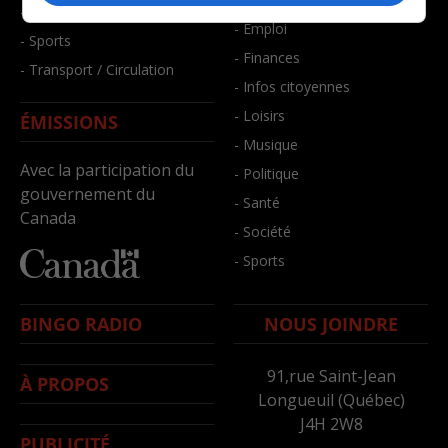
- Santé et bien-être
- Emploi
- Sports
- Finances
- Transport / Circulation
- Infos citoyennes
- Loisirs
ÉMISSIONS
- Musique
Avec la participation du
- Politique
gouvernement du
- Santé
Canada
- Société
- Sports
BINGO RADIO
NOUS JOINDRE
91,rue Saint-Jean
À PROPOS
Longueuil (Québec)
J4H 2W8
PUBLICITÉ