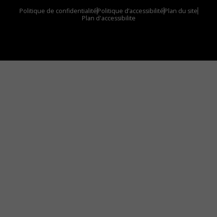
Politique de confidentialité
Politique d’accessibilité
Plan du site
Plan d'accessibilite
Comment installer notre vignette sur votre
appareil mobile