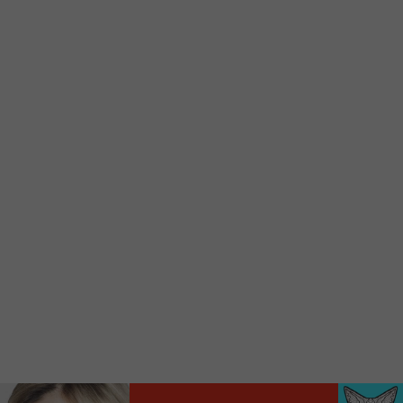
Voici la procédure ;)
À partir de votre téléphone, allez sur le site
internet de la Radio allumée au
www.fm1033.ca
Ensuite cliquez sur l’icône situé au bas de
votre écran
(celui qui représente un carré incluant une
flèche dirigé vers le haut)
Cliquez maintenant sur l’option Ajouter sur
l’écran d’accueil et vous verrez apparaître le
logo du FM 103,3
Faites Enregistrer en haut à droite.
Et voilà! Toutes les infos et l’écoute de votre radio
locale vous sont maintenant accessibles en un clic!
Audio