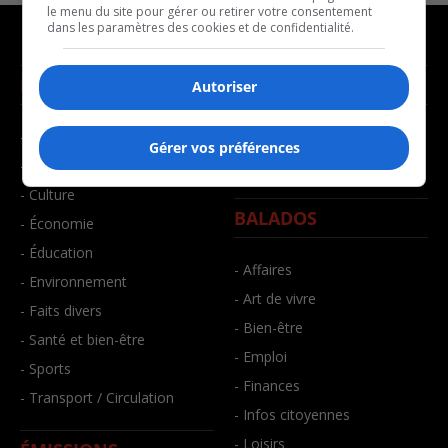
le menu du site pour gérer ou retirer votre consentement
dans les paramètres des cookies et de confidentialité.
NOUVELLES
MUSIQUE
Autoriser
- Affaires municipales
- Décompte franco
Gérer vos préférences
- Communauté / Social
- Joué récemment
- Culture
BALADOS
- Économie
- Éducation
- Affaires
- Environnement
- Art de vivre
- Faits divers
- Bien-être
- Santé et bien-être
- Emploi
- Sports
- Finances
- Transport / Circulation
- Infos citoyennes
- Loisirs