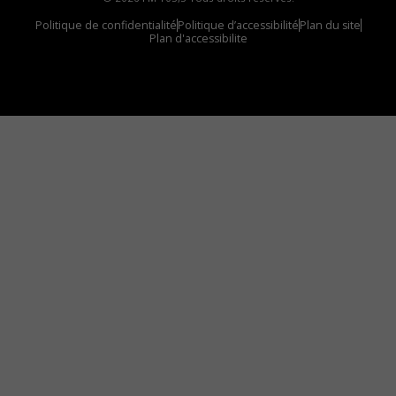
Politique de confidentialité
Politique d’accessibilité
Plan du site
Plan d'accessibilite
Comment installer notre vignette sur votre
appareil mobile