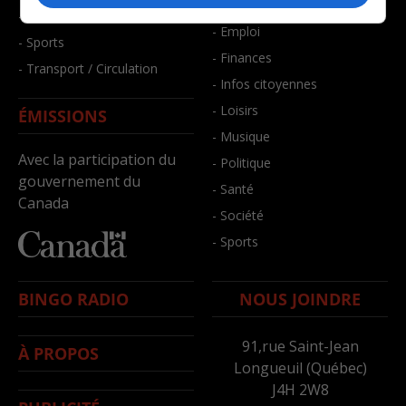
- Bien-être
- Santé et bien-être
- Emploi
- Sports
- Finances
- Transport / Circulation
- Infos citoyennes
- Loisirs
ÉMISSIONS
- Musique
Avec la participation du
- Politique
gouvernement du
- Santé
Canada
- Société
- Sports
BINGO RADIO
NOUS JOINDRE
91,rue Saint-Jean
À PROPOS
Longueuil (Québec)
J4H 2W8