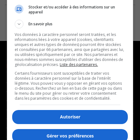
Stocker et/ou accéder à des informations sur un
appareil
En savoir plus
Vos données à caractère personnel seront traitées, et les
informations liées à votre appareil (cookies, identifiants
uniques et autres types de données) pourront être stockées
et consultées par 66 partenaires, ainsi que partagées avec lui,
ou utilisées spécifiquement par ce site. Nos partenaires et
nous-mêmes sommes susceptibles d'utiliser des données de
géolocalisation précises.
Liste des partenaires.
NOUVELLES
MUSIQUE
Certains fournisseurs sont susceptibles de traiter vos
données à caractère personnel sur la base de l'intérêt
- Affaires municipales
- Décompte franco
légitime. Vous pouvez vous y opposer en gérant vos options
ci-dessous. Recherchez un lien en bas de cette page ou dans
- Communauté / Social
- Joué récemment
le menu du site pour gérer ou retirer votre consentement
dans les paramètres des cookies et de confidentialité.
- Culture
BALADOS
- Économie
Autoriser
- Éducation
- Affaires
- Environnement
- Art de vivre
Gérer vos préférences
- Faits divers