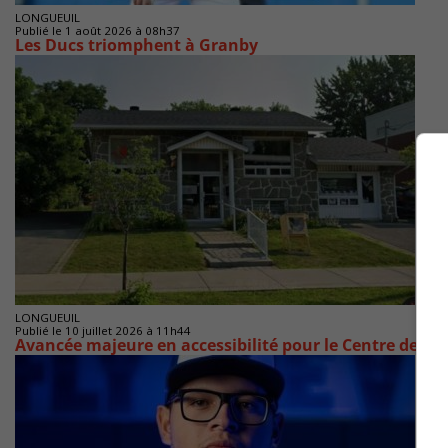
LONGUEUIL
Publié le 1 août 2026 à 08h37
Les Ducs triomphent à Granby
LONGUEUIL
Publié le 10 juillet 2026 à 11h44
Avancée majeure en accessibilité pour le Centre des 