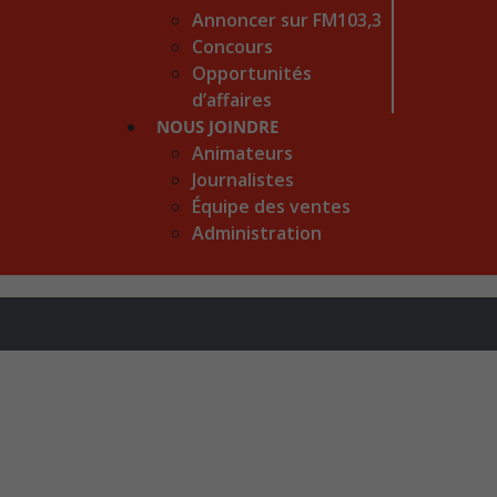
Annoncer sur FM103,3
Concours
Opportunités
d’affaires
NOUS JOINDRE
Animateurs
Journalistes
Équipe des ventes
Administration