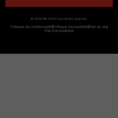
© 2026 FM 103,3 Tous droits réservés.
Politique de confidentialité
Politique d’accessibilité
Plan du site
Plan d'accessibilite
Comment installer notre vignette sur votre