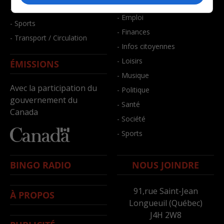
- Bien-être
- Santé et bien-être
- Emploi
- Sports
- Finances
- Transport / Circulation
- Infos citoyennes
- Loisirs
ÉMISSIONS
- Musique
Avec la participation du
- Politique
gouvernement du
- Santé
Canada
- Société
- Sports
BINGO RADIO
NOUS JOINDRE
91,rue Saint-Jean
À PROPOS
Longueuil (Québec)
J4H 2W8