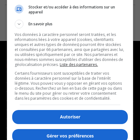
Stocker et/ou accéder à des informations sur un
appareil
En savoir plus
Vos données à caractère personnel seront traitées, et les
informations liées à votre appareil (cookies, identifiants
uniques et autres types de données) pourront être stockées
et consultées par 66 partenaires, ainsi que partagées avec lui,
ou utilisées spécifiquement par ce site. Nos partenaires et
nous-mêmes sommes susceptibles d'utiliser des données de
géolocalisation précises.
Liste des partenaires.
NOUVELLES
MUSIQUE
Certains fournisseurs sont susceptibles de traiter vos
données à caractère personnel sur la base de l'intérêt
- Affaires municipales
- Décompte franco
légitime. Vous pouvez vous y opposer en gérant vos options
ci-dessous. Recherchez un lien en bas de cette page ou dans
- Communauté / Social
- Joué récemment
le menu du site pour gérer ou retirer votre consentement
dans les paramètres des cookies et de confidentialité.
- Culture
BALADOS
- Économie
Autoriser
- Éducation
- Affaires
- Environnement
- Art de vivre
Gérer vos préférences
- Faits divers