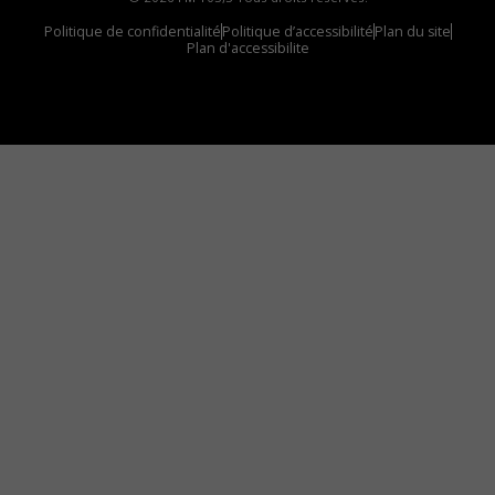
Politique de confidentialité
Politique d’accessibilité
Plan du site
Plan d'accessibilite
Comment installer notre vignette sur votre
appareil mobile