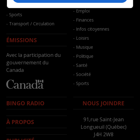
- Bien-être
- Santé et bien-être
- Emploi
- Sports
- Finances
- Transport / Circulation
- Infos citoyennes
- Loisirs
ÉMISSIONS
- Musique
Avec la participation du
- Politique
gouvernement du
- Santé
Canada
- Société
- Sports
BINGO RADIO
NOUS JOINDRE
91,rue Saint-Jean
À PROPOS
Longueuil (Québec)
J4H 2W8