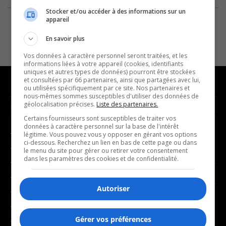
Stocker et/ou accéder à des informations sur un
appareil
En savoir plus
Vos données à caractère personnel seront traitées, et les
informations liées à votre appareil (cookies, identifiants
uniques et autres types de données) pourront être stockées
et consultées par 66 partenaires, ainsi que partagées avec lui,
ou utilisées spécifiquement par ce site. Nos partenaires et
nous-mêmes sommes susceptibles d'utiliser des données de
géolocalisation précises.
Liste des partenaires.
NOUVELLES
MUSIQUE
Certains fournisseurs sont susceptibles de traiter vos
données à caractère personnel sur la base de l'intérêt
- Affaires municipales
- Décompte franco
légitime. Vous pouvez vous y opposer en gérant vos options
ci-dessous. Recherchez un lien en bas de cette page ou dans
- Communauté / Social
- Joué récemment
le menu du site pour gérer ou retirer votre consentement
dans les paramètres des cookies et de confidentialité.
- Culture
BALADOS
- Économie
Autoriser
- Éducation
- Affaires
- Environnement
- Art de vivre
Gérer vos préférences
- Faits divers